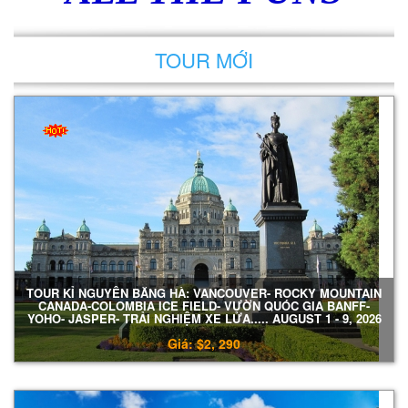
TOUR MỚI
TOUR KỈ NGUYÊN BĂNG HÀ: VANCOUVER- ROCKY MOUNTAIN
CANADA-COLOMBIA ICE FIELD- VƯỜN QUÓC GIA BANFF-
YOHO- JASPER- TRẢI NGHIỆM XE LỬA..... AUGUST 1 - 9, 2026
Giá: $2, 290