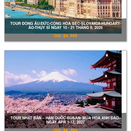
TOUR ĐÔNG ÂU:ĐỨC-CỘNG HÒA SÉC-SLOVAKIA-HUNGARY-
ÁO-THỤY SĨ NGÀY 10 - 21 THÁNG 9, 2026
Giá: $4, 999
TOUR NHẬT BẢN – HÀN QUỐC-BUSAN- MÙA HOA ANH ĐÀO–
NGÀY APR 1-12, 2027
Giá: $4, 390