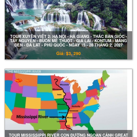
TOUR XUYÊN VIỆT 2: HÀ NỘI - HÀ GIANG - THÁC BẢN GIỐC -
TÂY NGUYÊN - BUÔN MÊ THUỘT - GIA LAI - KONTUM - MĂNG
ĐEN - ĐÀ LẠT - PHÚ QUỐC - NGÀY 15 - 28 THÁNG 2, 2027
Giá: $3, 290
TOUR MISSISSIPPI RIVER CON ĐƯỜNG NGOẠN CẢNH GREAT