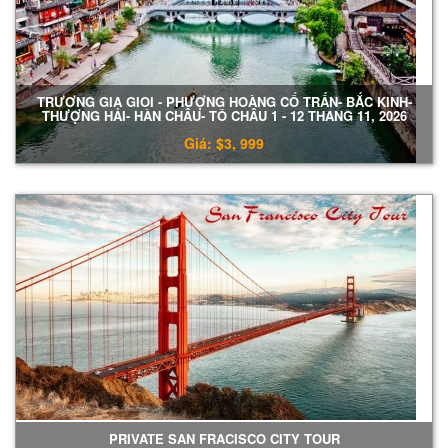
TRƯƠNG GIA GIOI - PHƯỢNG HOÀNG CỔ TRẤN- BẮC KINH-
THƯỢNG HẢI- HÀN CHÂU- TÔ CHÂU 1 - 12 THANG 11, 2026
Giá: $3, 999
PRIVATE SAN FRACISCO CITY TOUR