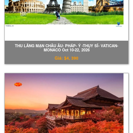
THU LÃNG MẠN CHÂU ÂU: PHÁP- Ý -THỤY SĨ- VATICAN-
MONACO Oct 10-22, 2026
Giá: $4, 390