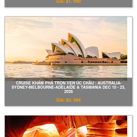
Giá: $1, 990
CRUISE KHÁM PHÁ TRỌN VẸN ÚC CHÂU : AUSTRALIA-
SYDNEY-MELBOURNE-ADELAIDE & TASMANIA DEC 10 - 23,
2026
Giá: $3, 999