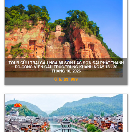
TOUR CỬU TRẠI CÂU-NGA MI SƠN-LẠC SƠN ĐẠI PHẬT-THÀNH
ĐÔ-CÔNG VIÊN GẤU TRÚC-TRÙNG KHÁNH NGÀY 18 - 30
THÁNG 10, 2026
Giá: $3, 999