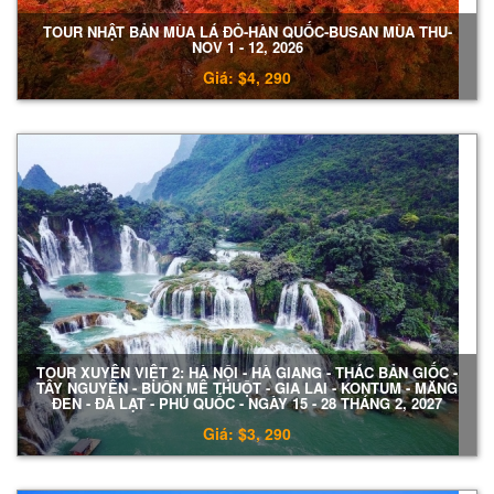
TOUR NHẬT BẢN MÙA LÁ ĐỎ-HÀN QUỐC-BUSAN MÙA THU-
NOV 1 - 12, 2026
Giá: $4, 290
TOUR XUYÊN VIỆT 2: HÀ NỘI - HÀ GIANG - THÁC BẢN GIỐC -
TÂY NGUYÊN - BUÔN MÊ THUỘT - GIA LAI - KONTUM - MĂNG
ĐEN - ĐÀ LẠT - PHÚ QUỐC - NGÀY 15 - 28 THÁNG 2, 2027
Giá: $3, 290