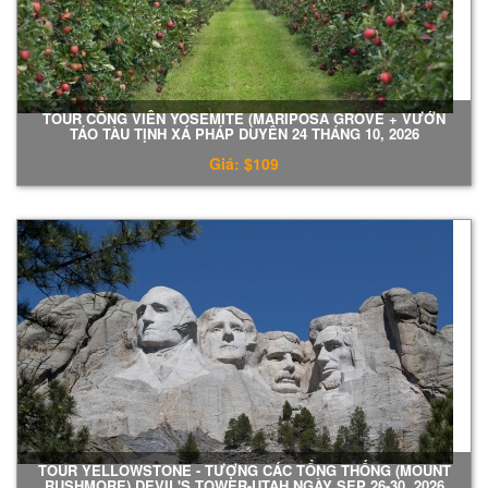
TOUR CÔNG VIÊN YOSEMITE (MARIPOSA GROVE + VƯỚN
TÁO TÀU TỊNH XÁ PHÁP DUYÊN 24 THÁNG 10, 2026
Giá: $109
TOUR YELLOWSTONE - TƯỢNG CÁC TỔNG THỐNG (MOUNT
RUSHMORE) DEVIL'S TOWER-UTAH NGÀY SEP 26-30, 2026