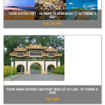
TOUR XUYÊN VIỆT - 16 NGÀY 15 ĐÊM NGÀY 7 - 22 THÁNG 3,
2027
Giá: $3, 590
TOUR HÀNH HƯƠNG VẠN PHAT MÙA LÊ VU LAN - 30 THÁNG 8,
2026
Giá: $99