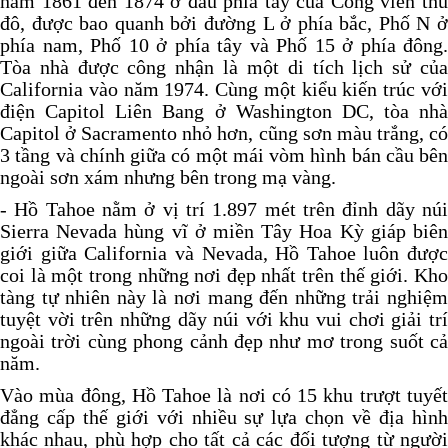
năm 1861 đến 1874 ở đầu phía tây của Công viên thủ
đô, được bao quanh bởi đường L ở phía bắc, Phố N ở
phía nam, Phố 10 ở phía tây và Phố 15 ở phía đông.
Tòa nhà được công nhận là một di tích lịch sử của
California vào năm 1974. Cùng một kiểu kiến trúc với
điện Capitol Liên Bang ở Washington DC, tòa nhà
Capitol ở Sacramento nhỏ hơn, cũng sơn màu trắng, có
3 tầng và chính giữa có một mái vòm hình bán cầu bên
ngoài sơn xám nhưng bên trong mạ vàng.
-
Hồ Tahoe nằm ở vị trí 1.897 mét trên đỉnh dãy nú
Sierra Nevada hùng vĩ ở miền Tây Hoa Kỳ giáp biên
giới giữa California và Nevada, Hồ Tahoe luôn được
coi là một trong những nơi đẹp nhất trên thế giới. Kho
tàng tự nhiên này là nơi mang đến những trải nghiệm
tuyệt vời trên những dãy núi với khu vui chơi giải trí
ngoài trời cùng phong cảnh đẹp như mơ trong suốt cả
năm.
Vào mùa đông, Hồ Tahoe là nơi có 15 khu trượt tuyết
đẳng cấp thế giới với nhiều sự lựa chọn về địa hình
khác nhau, phù hợp cho tất cả các đối tượng từ người