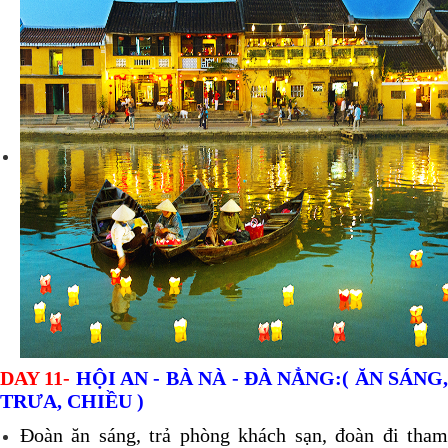
DAY 11-
HỘI AN - BÀ NÀ - ĐÀ NẲNG:
( ĂN SÁNG
TRƯA, CHIỀU )
Đoàn ăn sáng, trả phòng khách sạn, đoàn đi tham