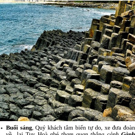
Buổi sáng
,
Quý khách tắm biển tự do, xe đưa đoà
về lại Tuy Hoà ghé
tham quan thắng cảnh
Gàn