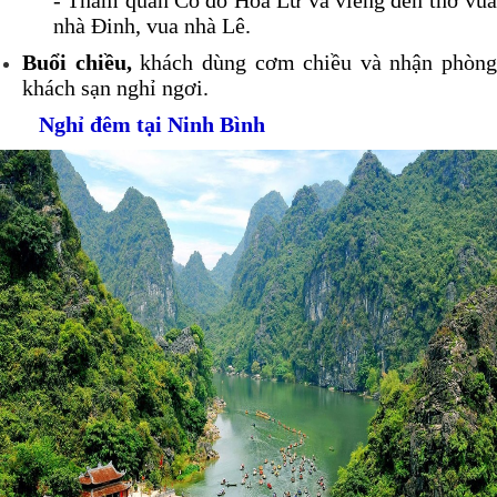
- Tham quan Cố đô Hoa Lư và viếng đền thờ vua
nhà Đinh, vua nhà Lê.
Buổi chiều,
khách dùng cơm chiều và nhận phòng
khách sạn nghỉ ngơi.
Nghỉ đêm tại Ninh Bình