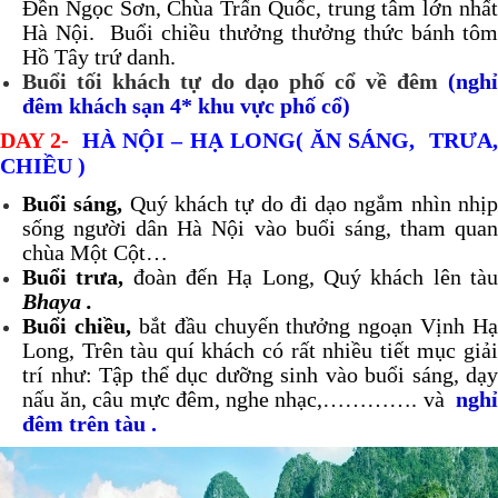
Đền Ngọc Sơn, Chùa Trấn Quốc, trung tâm lớn nhất
Hà Nội. Buổi chiều thưởng thưởng thức bánh tôm
Hồ Tây trứ danh.
Buổi tối khách tự do dạo phố cổ về đêm
(nghỉ
đêm khách sạn 4* khu vực phố cổ)
DAY 2-
HÀ NỘI – HẠ LONG( ĂN SÁNG, TRƯA
CHIỀU )
Buổi sáng,
Quý khách tự do đi dạo ngắm nhìn nhị
sống người dân Hà Nội vào buổi sáng, tham quan
chùa Một Cột…
Buổi trưa,
đoàn đến Hạ Long, Quý khách lên tà
Bhaya .
Buổi chiều,
bắt đầu chuyến thưởng ngoạn Vịnh Hạ
Long, Trên tàu quí khách có rất nhiều tiết mục giải
trí như: Tập thể dục dưỡng sinh vào buổi sáng, dạy
nấu ăn, câu mực đêm, nghe nhạc,………….
và
ngh
đêm trên tàu .