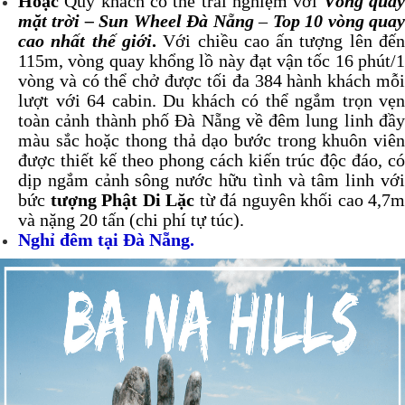
Hoặc
Quý khách có thể trải nghiệm với
Vòng qua
mặt trời – Sun Wheel Đà Nẵng
–
Top 10 vòng qua
cao nhất thế giới
.
Với chiều cao ấn tượng lên đế
115m, vòng quay khổng lồ này đạt vận tốc 16 phút/1
vòng và có thể chở được tối đa 384 hành khách mỗi
lượt với 64 cabin. Du khách có thể ngắm trọn vẹn
toàn cảnh thành phố Đà Nẵng về đêm lung linh đầy
màu sắc hoặc thong thả dạo bước trong khuôn viên
được thiết kế theo phong cách kiến trúc độc đáo, có
dịp ngắm cảnh sông nước hữu tình và tâm linh với
bức
tượng Phật Di Lặc
từ đá nguyên khối cao 4,7m
và nặng 20 tấn (chi phí tự túc).
Nghỉ đêm tại Đà Nẵng.