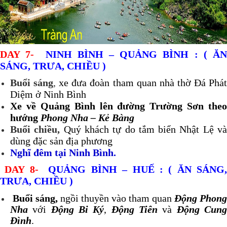
DAY 7-
NINH BÌNH – QUẢNG BÌNH :
( Ă
SÁNG, TRƯA, CHIỀU )
Buổi sáng
,
xe đưa đoàn tham quan nhà thờ Đá Phá
Diệm ở Ninh Bình
Xe
về Quảng Bình lên đường Trường Sơn theo
hướng
Phong Nha – Kẻ Bàng
Buổi chiều,
Quý khách tự do tắm biển Nhật Lệ v
dùng đặc sản địa phương
Nghĩ đêm tại Ninh Bình.
DAY 8-
QUẢNG BÌNH – HUẾ : ( ĂN SÁNG
TRƯA, CHIỀU )
Buổi sáng,
ngồi thuyền vào tham quan
Động Phong
Nha
với
Động Bi Ký
,
Động Tiên
và
Động Cun
Đình
.