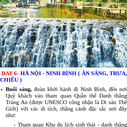
DAY 6-
HÀ NỘI -
N
I
NH BÌNH ( ĂN SÁNG, TRƯA
CHIỀU )
Buổi sáng,
đoàn khởi hành đi Ninh Bình, đến nơ
Quý khách vào tham quan Quần thể Danh thắng
Tràng An (được UNESCO công nhận là Di sản Thế
Giới) với các di tích, thắng cảnh đặc sắc nơi đây
như:
- Tham quan Khu du lịch sinh thái - danh thắng