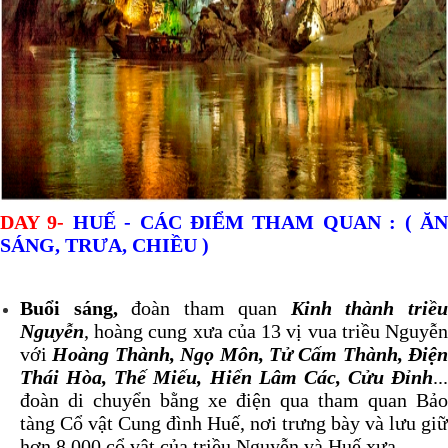
DAY 9-
HUẾ - CÁC ĐIỂM THAM QUAN : ( Ă
SÁNG, TRƯA, CHIỀU )
Buổi sáng,
đoàn tham quan
Kinh thành triề
Nguyễn
, hoàng cung xưa của 13 vị vua triều Nguyễn
với
Hoàng Thành, Ngọ Môn, Tử Cấm Thành, Điện
Thái Hòa, Thế Miếu, Hiển Lâm Các, Cửu Đỉnh
...
đoàn di chuyển bằng xe điện qua tham quan Bảo
tàng Cổ vật Cung đình Huế, nơi trưng bày và lưu giữ
hơn 8.000 cổ vật của triều Nguyễn và Huế xưa.