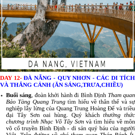
DAY 12-
ĐÀ NẴNG - QUY NHƠN - CÁC DI TÍCH
VÀ THẮNG CẢNH (ĂN SÁNG,TRƯA,CHIỀU)
Buổi sáng
,
đoàn khởi hành đi Bình Định
Tham qua
Bảo Tàng Quang Trung
tìm hiểu về thân thế và s
nghiệp lẫy lừng của Quang Trung Hoàng Đế và triều
đại Tây Sơn oai hùng. Quý khách
thưởng thức
chương trình Nhạc Võ Tây Sơn
và tìm hiểu về môn
võ cổ truyền Bình Định - di sản quý báu của người
Việt. Trên đường về ghé
tham quan Tháp Bánh Ít