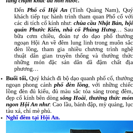
làng chạm khắc đá non nước.
Đến
Phố cổ Hội An
(Tỉnh Quảng Nam), Quý
khách tiếp tục hành trình tham quan Phố cổ với
các di tích cổ kính như:
chùa cầu Nhật Bản, hộ
quán Phước Kiến, nhà cổ Phùng Hưng
… Sa
bữa cơm chiều, đoàn tự do dạo phố thưởng
ngoạn Hội An về đêm lung linh trong muôn sắc
đèn lồng, tham gia nhiều chương trình nghệ
thuật dân gian truyền thống và thưởng thức
những món đặc sản dân dã đậm chất địa
phương…
Buổi tối,
Quý khách đi bộ dạo quanh phố cổ, thưởn
ngoạn phong cảnh
phố đèn lồng
, với những chiếc
lồng đèn đủ kiểu, đủ màu sắc tỏa sáng trong đêm,
đẹp cổ kính bên dòng
sông Hoài
,
thưởng thức mó
ngon Hội An như
: Cao lầu, bánh đập, mỳ quảng, lụ
tàu xá, chí mè phủ.
Nghĩ đêm tại Hội An.