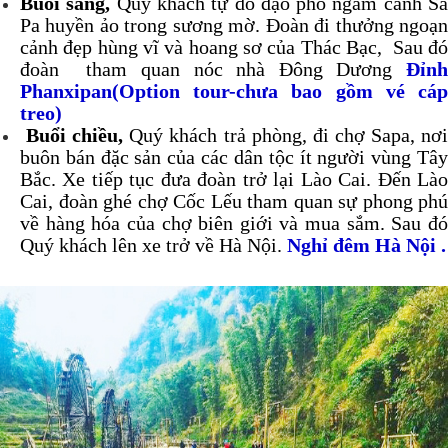
Buổi sáng,
Quý khách tự do dạo phố ngắm cảnh S
Pa huyền ảo trong sương mờ. Đoàn đi thưởng ngoạn
cảnh đẹp hùng vĩ và hoang sơ của Thác Bạc, Sau đó
đoàn tham quan nóc nhà Đông Dương
Đỉnh
Phanxipan(Option tour-chưa bao gồm vé cáp
treo)
Buổi chiều,
Quý khách trả phòng, đi chợ Sapa, nơ
buôn bán đặc sản của các dân tộc ít người vùng Tây
Bắc. Xe tiếp tục đưa đoàn trở lại Lào Cai. Đến Lào
Cai, đoàn ghé chợ Cốc Lếu tham quan sự phong phú
về hàng hóa của chợ biên giới và mua sắm. Sau đó
Quý khách lên xe trở về Hà Nội.
Nghỉ đêm Hà Nội .