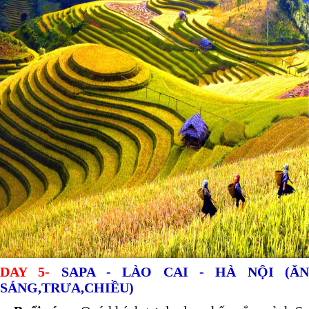
DAY 5-
SAPA - LÀO CAI - HÀ NỘI (Ă
SÁNG,TRƯA,CHIỀU)