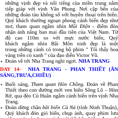
những vịnh đẹp và nổi tiếng cùa miền trung nằm
tiếp giáp với vịnh Vân Phong. Nơi cập bến của
những đoàn tàu không số với huyền thoại trên biển.
Quý khách thưởng ngoạn phong cảnh biển đẹp như
mơ, tham quan ngắm nhìn
Mũi Điện
- điểm đó
nhận ánh nắng ban mai đầu tiên của Việt Nam. Từ
độ cao 110m so với mực nước biển, Quý
khách ngắm nhìn Bãi Môn xinh đẹp là một
trong những cảnh có trong bộ phim " Tôi thấy hoa
vàng trên cỏ xanh " của đạo diễn Victor Vũ.
Đoàn về tới Nha Trang nghi ngơi.
NHA TRANG
DAY 14-
NHA TRANG - PHAN THIẾT (ĂN
SÁNG,TRƯA,CHIỀU)
Buổi sáng,
Tham quan Hòn Chồng.
Đoàn về Phan
Thiết theo con đường mới ven biển Sông Lô – Hòn
Rớ, qua đèo Cù Huân ngắm cảnh biển trên vịnh Nha
Trang.
Đoàn dừng chân
bãi biển Cà Ná
(tỉnh Ninh Thuận),
Quý khách đón gió biển, chụp ảnh, quay phim lưu