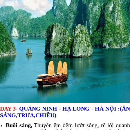
DAY 3-
QUẢNG NINH - HẠ LONG
- HÀ NỘI
:(Ă
SÁNG,TRƯA,CHIỀU)
Buổi sáng,
Thuyền êm đềm lướt sóng, rẽ lối quan