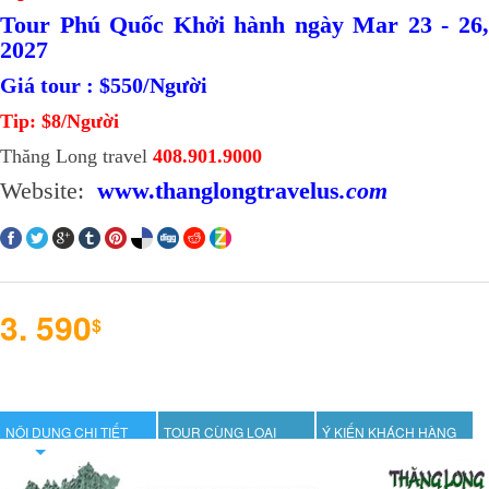
Tour Phú Quốc Khởi hành ngày Mar 23 - 26,
2027
Giá tour : $550/Người
Tip: $8/Người
Thăng Long travel
408.901.9000
Website:
www.thanglongtravelus
.com
3. 590
$
NỘI DUNG CHI TIẾT
TOUR CÙNG LOẠI
Ý KIẾN KHÁCH HÀNG