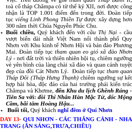
toà cổ tháp Chămpa có từ thế kỷ XII, nơi được công
nhận là TOP 1.001 điểm đến trong đời. Đoàn tiếp
tục
viếng Linh Phong Thiền Tự
được xây dựng hơ
300 năm thời Chúa Nguyễn Phúc Chu.
Buổi chiều,
Quý khách đến với
cầu Thị Nại
- cầ
vượt biển dài nhất Việt Nam nối thành phố Quy
Nhơn với Khu kinh tế Nhơn Hội và bán đảo Phương
Mai. Đoàn tiếp tục
tham quan eo gió xã đảo Nhơ
Lý
- nơi đất trời và thiên nhiên hội tụ, chiêm ngưỡng
vẻ yên bình của làng chài xã đảo và quan cảnh tuyệt
đẹp của đồi Cát Nhơn Lý. Đoàn tiếp tục
tham quan
Tháp Đôi (Tháp Hưng Thạnh)
chiêm ngưỡng sự kết
hợp hài hòa, độc đáo của hai trường phái kiến trúc
Chămpa và Khơme,
đến
Khu du lịch Ghềnh Ráng 
Tiên Sa
với:
đồi Thi Nhân Hàn Mặc Tử
,
dốc Mộn
Cầm, bãi tắm Hoàng Hậu.
..
Buổi tối,
Quý khách
nghĩ đêm ở Qui Nhơn
DAY 13-
QUI NHƠN - CÁC THẮNG CẢNH - NH
TRANG (ĂN SÁNG,TRƯA,CHIỀU)