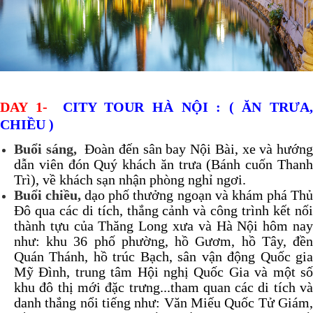
DAY 1-
CITY TOUR HÀ NỘI : ( ĂN TRƯA
CHIỀU )
Buổi sáng,
Đoàn đến sân bay Nội Bài, xe và hướn
dẫn viên đón Quý khách ăn trưa (Bánh cuốn Thanh
Trì), về khách sạn nhận phòng nghỉ ngơi.
Buổi chiều,
dạo phố thưởng ngoạn và khám phá Th
Đô qua các di tích, thắng cảnh và công trình kết nối
thành tựu của Thăng Long xưa và Hà Nội hôm nay
như: khu 36 phố phường, hồ Gươm, hồ Tây, đền
Quán Thánh, hồ trúc Bạch, sân vận động Quốc gia
Mỹ Đình, trung tâm Hội nghị Quốc Gia và một số
khu đô thị mới đặc trưng...tham quan các di tích và
danh thắng nổi tiếng như: Văn Miếu Quốc Tử Giám,