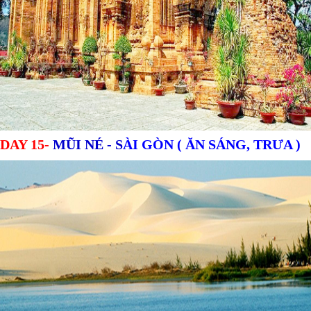
DAY 15-
MŨI NÉ -
S
ÀI GÒN
( ĂN SÁNG, TRƯA )