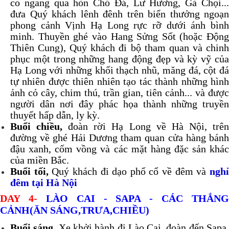
co ngang qua hòn Chó Đá, Lư Hương, Gà Chọi...
đưa Quý khách lênh đênh trên biển thưởng ngoạn
phong cảnh Vịnh Hạ Long rực rỡ dưới ánh bình
minh. Thuyền ghé vào Hang Sửng Sốt (hoặc Động
Thiên Cung), Quý khách đi bộ tham quan và chinh
phục một trong những hang động đẹp và kỳ vỹ của
Hạ Long với những khối thạch nhũ, măng đá, cột đá
tự nhiên được thiên nhiên tạo tác thành những hình
ảnh cỏ cây, chim thú, trần gian, tiên cảnh... và được
người dân nơi đây phác họa thành những truyền
thuyết hấp dẫn, ly kỳ.
Buổi chiều,
đoàn rời Hạ Long về Hà Nội, trê
đường về ghé Hải Dương tham quan cửa hàng bánh
đậu xanh, cốm vồng và các mặt hàng đặc sản khác
của miền Bắc.
Buổi tối,
Quý khách đi dạo phố cổ về đêm và
ngh
đêm tại Hà Nội
DAY 4-
LÀO CAI - SAPA - CÁC THẮNG
CẢNH(ĂN SÁNG,TRƯA,CHIỀU)
Buổi sáng,
Xe khởi hành đi Lào Cai, đoàn đến Sapa