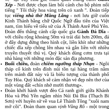
Xép
- Nơi được chọn làm bối cảnh cho bộ phim nổi
tiếng " Tôi thấy hoa vàng trên cỏ xanh ". Đoàn tiếp
tục
viếng nhà thờ Mằng Lăng
- nơi lưu giữ cuố
Kinh Thánh bằng chữ Quốc Ngữ đầu tiên của Việt
nam, tìm hiểu về tiểu sử của Á Thánh Anrê Phú Yên.
Đoàn đến thắng cảnh cấp quốc gia
Gành Đá Dĩa
với chiều rộng khoảng 50m và trải dài hơn 200m, đá
ở đây dựng đứng theo hình cột, liền khít như những
chiếc dĩa xếp chồng lên nhau và gắn liền với nhiều
truyền thuyết thú vị. Quý khách dùng cơm trưa tại
nhà hàng với những món đặc sản địa phương.
Buổi chiều,
đoàn
chiêm ngưỡng tháp Nhạn
- Ngôi
tháp cổ kính trên đỉnh núi tồn tại hàng trăm năm
trên mảnh đất này và là biểu tượng của thành phố
Tuy Hòa. Quý khách sẽ cảm nhận vẻ đẹp nên thơ của
một vùng đất «chín nhớ mười thương».
Đoàn khởi hành vượt đèo Cả ranh giới giữa Khánh
Hòa và Phú Yên ngắm nhìn Núi Đá Bia (Thạch Bi
Sơn) với huyền sử về vua Lê Thánh Tông "xuôi nam
mở cõi". Đoàn tham quan
vịnh Vũng Rô
- một tron