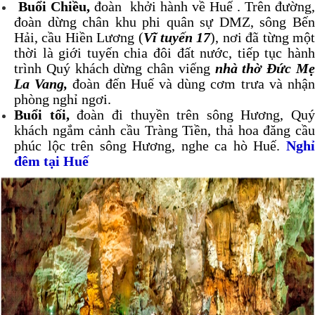
Buổi Chiều,
đoàn khởi hành về Huế . Trên đường,
đoàn dừng chân khu phi quân sự DMZ, sông Bến
Hải, cầu Hiền Lương (
Vĩ tuyến 17
), nơi đã từng mộ
thời là giới tuyến chia đôi đất nước, tiếp tục hành
trình Quý khách dừng chân viếng
nhà thờ Đức M
La Vang,
đoàn đến Huế và dùng cơm trưa và nhậ
phòng nghỉ ngơi.
Buổi tối,
đoàn đi thuyền trên sông Hương, Quý
khách ngắm cảnh cầu Tràng Tiền, thả hoa đăng cầu
phúc lộc trên sông Hương, nghe ca hò Huế.
Ngh
đêm tại Huế