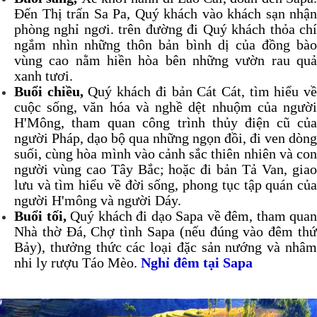
Đến Thị trấn Sa Pa, Quý khách vào khách sạn nhận
phòng nghỉ ngơi. trên đường đi Quý khách thỏa chí
ngắm nhìn những thôn bản bình dị của đồng bào
vùng cao nằm hiền hòa bên những vườn rau quả
xanh tươi.
Buổi chiều,
Quý khách đi bản Cát Cát, tìm hiểu v
cuộc sống, văn hóa và nghề dệt nhuộm của người
H'Mông, tham quan công trình thủy điện cũ của
người Pháp, dạo bộ qua những ngọn đồi, đi ven dòng
suối, cùng hòa mình vào cảnh sắc thiên nhiên và con
người vùng cao Tây Bắc; hoặc đi bản Tả Van, giao
lưu và tìm hiểu về đời sống, phong tục tập quán của
người H'mông và người Dáy.
Buổi tối,
Quý khách đi dạo Sapa về đêm, tham quan
Nhà thờ Đá, Chợ tình Sapa (nếu đúng vào đêm thứ
Bảy), thưởng thức các loại đặc sản nướng và nhâm
nhi ly rượu Táo Mèo.
Nghỉ đêm tại Sapa