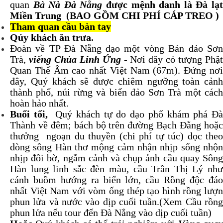
quan
Bà Nà Đà Nẵng
được mệnh danh là Đà lạ
Miền Trung (BAO GỒM CHI PHÍ CÁP TREO )
Tham quan cầu bàn tay
Qúy khách ăn trưa.
Đoàn về TP Đà Nẵng dạo một vòng Bán đảo Sơn
Trà,
viếng Chùa Linh Ứng
- Nơi đây có tượng Phậ
Quan Thế Âm cao nhất Việt Nam (67m). Đứng nơi
đây, Quý khách sẽ được chiêm ngưỡng toàn cảnh
thành phố, núi rừng và biển đảo Sơn Trà một cách
hoàn hảo nhất.
Buổi tối,
Quý khách tự do dạo phố khám phá Đ
Thành về đêm; bách bộ trên đường Bạch Đằng hoặc
thưởng ngoạn du thuyền (chi phí tự túc) dọc theo
dòng sông Hàn thơ mộng cảm nhận nhịp sống nhộn
nhịp đôi bờ, ngắm cảnh và chụp ảnh cầu quay Sông
Hàn lung linh sắc đèn màu, cầu Trần Thị Lý như
cánh buồm hướng ra biển lớn, cầu Rồng độc đáo
nhất Việt Nam với vòm ống thép tạo hình rồng lượn
phun lửa và nước vào dịp cuối tuần.(Xem Cầu rồng
phun lửa nếu tour đến Đà Nẳng vào dịp cuối tuần)