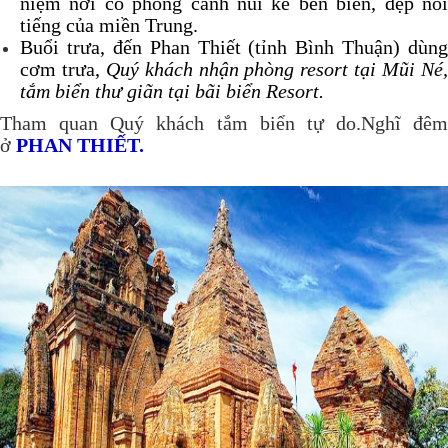
niệm nơi có phong cảnh núi kề bên biển, đẹp nổi
tiếng của miền Trung.
Buổi trưa, đến Phan Thiết (tỉnh Bình Thuận) dùng
cơm trưa,
Quý khách nhận phòng resort tại Mũi Né
tắm biển thư giãn tại bãi biển Resort.
Tham quan Quý khách tắm biển tự do.Nghĩ đêm
ở
PHAN THIẾT.