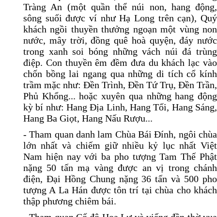
Tràng An (một quần thể núi non, hang động,
sông suối được ví như Hạ Long trên cạn), Quý
khách ngồi thuyền thưởng ngoạn một vùng non
nước, mây trời, đồng quê hoà quyện, đáy nước
trong xanh soi bóng những vách núi đá trùng
điệp. Con thuyền êm đềm đưa du khách lạc vào
chốn bồng lai ngang qua những di tích cổ kính
trầm mặc như: Đền Trình, Đền Tứ Trụ, Đền Trần,
Phủ Khổng... hoặc xuyên qua những hang động
kỳ bí như: Hang Địa Linh, Hang Tối, Hang Sáng,
Hang Ba Giọt, Hang Nấu Rượu...
- Tham quan danh lam Chùa Bái Đính, ngôi chùa
lớn nhất và chiếm giữ nhiều kỷ lục nhất Việt
Nam hiện nay với ba pho tượng Tam Thế Phật
nặng 50 tấn mạ vàng được an vị trong chánh
điện, Đại Hồng Chung nặng 36 tấn và 500 pho
tượng A La Hán được tôn trí tại chùa cho khách
thập phương chiêm bái.