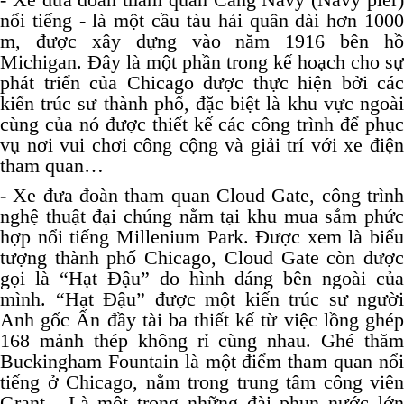
nổi tiếng - là một cầu tàu hải quân dài hơn 1000
m, được xây dựng vào năm 1916 bên hồ
Michigan. Đây là một phần trong kế hoạch cho sự
phát triển của Chicago được thực hiện bởi các
kiến trúc sư thành phố, đặc biệt là khu vực ngoài
cùng của nó được thiết kế các công trình để phục
vụ nơi vui chơi công cộng và giải trí với xe điện
tham quan…
- Xe đưa đoàn tham quan Cloud Gate, công trình
nghệ thuật đại chúng nằm tại khu mua sắm phức
hợp nổi tiếng Millenium Park. Được xem là biểu
tượng thành phố Chicago, Cloud Gate còn được
gọi là “Hạt Đậu” do hình dáng bên ngoài của
mình. “Hạt Đậu” được một kiến trúc sư người
Anh gốc Ấn đầy tài ba thiết kế từ việc lồng ghép
168 mảnh thép không rỉ cùng nhau. Ghé thăm
Buckingham Fountain là một điểm tham quan nổi
tiếng ở Chicago, nằm trong trung tâm công viên
Grant. Là một trong những đài phun nước lớn