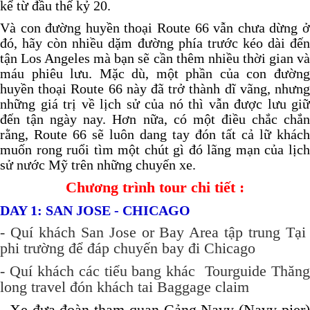
kể từ đầu thế kỷ 20.
Và con đường huyền thoại Route 66 vẫn chưa dừng ở
đó, hãy còn nhiều dặm đường phía trước kéo dài đến
tận Los Angeles mà bạn sẽ cần thêm nhiều thời gian và
máu phiêu lưu. Mặc dù, một phần của con đường
huyền thoại Route 66 này đã trở thành dĩ vãng, nhưng
những giá trị về lịch sử của nó thì vẫn được lưu giữ
đến tận ngày nay. Hơn nữa, có một điều chắc chắn
rằng, Route 66 sẽ luôn dang tay đón tất cả lữ khách
muốn rong ruổi tìm một chút gì đó lãng mạn của lịch
sử nước Mỹ trên những chuyến xe.
Chương trình tour chi tiết :
DAY 1: SAN JOSE - CHICAGO
- Quí khách San Jose or Bay Area tập trung Tại
phi trường để đáp chuyến bay đi Chicago
- Quí khách các tiểu bang khác Tourguide Thăng
long travel đón khách tai Baggage claim
- Xe đưa đoàn tham quan Cảng Navy (Navy pier)