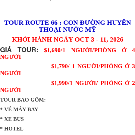
TOUR ROUTE 66 : CON ĐƯỜNG HUYỀN
THOẠI NƯỚC MỸ
KHỞI HÀNH NGÀY OCT 3 - 11, 2026
GIÁ TOUR:
$1,690/1 NGƯỜI/PHÒNG Ở 
NGƯỜI
$1,790/ 1 NGƯỜI/PHÒNG Ở 3
NGƯỜI
$1,990/1 NGƯỜI/ PHÒNG Ở 2
NGƯỜI
TOUR BAO GỒM:
* VÉ MÁY BAY
* XE BUS
* HOTEL