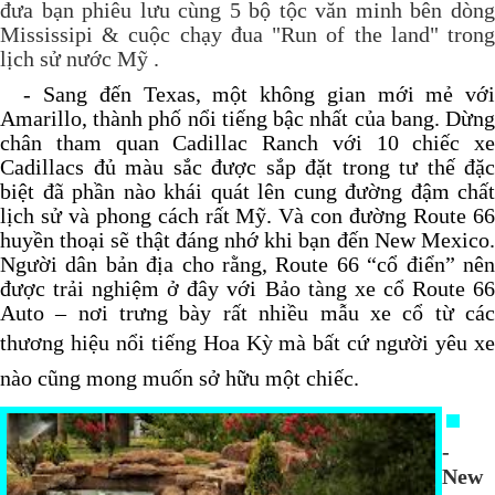
đưa bạn phiêu lưu cùng 5 bộ tộc văn minh bên dòng
Mississipi & cuộc chạy đua "Run of the land" trong
lịch sử nước Mỹ .
- Sang đến Texas, một không gian mới mẻ với
Amarillo, thành phố nổi tiếng bậc nhất của bang. Dừng
chân tham quan Cadillac Ranch với 10 chiếc xe
Cadillacs đủ màu sắc được sắp đặt trong tư thế đặc
biệt đã phần nào khái quát lên cung đường đậm chất
lịch sử và phong cách rất Mỹ. Và con đường Route 66
huyền thoại sẽ thật đáng nhớ khi bạn đến New Mexico.
Người dân bản địa cho rằng, Route 66 “cổ điển” nên
được trải nghiệm ở đây với Bảo tàng xe cổ Route 66
Auto – nơi trưng bày rất nhiều mẫu xe cổ từ các
thương hiệu nổi tiếng Hoa Kỳ mà bất cứ người
yêu x
nào cũng
mong muốn sở hữu một chiếc.
-
New