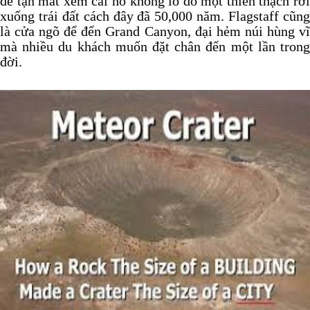
để tận mắt xem cái hố khổng lồ do một thiên thạch rơi
xuống trái đất cách đây đã 50,000 năm. Flagstaff cũng
là cửa ngõ để đến Grand Canyon, đại hẻm núi hùng vĩ
mà nhiều du khách muốn đặt chân đến một lần trong
đời.