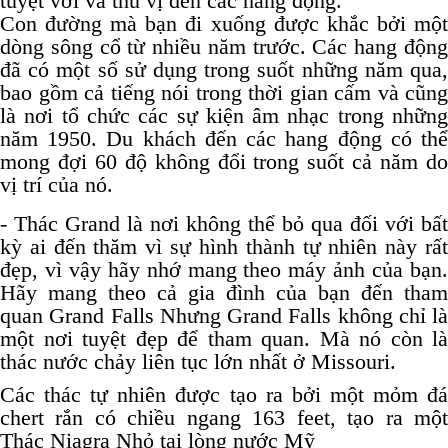
tuyệt vời và thú vị đến các hang động.
Con đường mà bạn đi xuống được khắc bởi một
dòng sông cổ từ nhiều năm trước. Các hang động
đã có một số sử dụng trong suốt những năm qua,
bao gồm cả tiếng nói trong thời gian cấm và cũng
là nơi tổ chức các sự kiện âm nhạc trong những
năm 1950. Du khách đến các hang động có thể
mong đợi 60 độ không đổi trong suốt cả năm do
vị trí của nó.
- Thác Grand là nơi không thể bỏ qua đối với bất
kỳ ai đến thăm vì sự hình thành tự nhiên này rất
đẹp, vì vậy hãy nhớ mang theo máy ảnh của bạn.
Hãy mang theo cả gia đình của bạn đến tham
quan Grand Falls Nhưng Grand Falls không chỉ là
một nơi tuyệt đẹp để tham quan. Mà nó còn là
thác nước chảy liên tục lớn nhất ở Missouri.
Các thác tự nhiên được tạo ra bởi một mỏm đá
chert rắn có chiều ngang 163 feet, tạo ra một
Thác Niagra Nhỏ tại lòng nước Mỹ