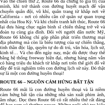
Vào thế chiến thứ 2, Route 66 đã chứng tỏ giá trị của
mình, khi trở thành con đường huyết mạch để vận
chuyển quân đội, vũ khí, quân trang từ khắp nơi về
California - nơi có nhiều căn cứ quân sự quan trọng
nhất của Hoa Kỳ. Và khi chiến tranh kết thúc, Route 66
lại đưa hàng chục ngàn binh sĩ chiến thắng trở về và
đoàn tụ cùng gia đình. Đối với người dân nước Mỹ,
Route 66 không chỉ góp phần phát triển thương mại
địa phương mà còn là biểu tượng của sự chiến thắng,
tinh thần độc lập, quyền tự do di trú, văn hóa, lịch sử,
kinh tế… Và cho đến ngày nay, mặc dù được thay thế
bằng hệ thống freeway hiện đại, nhưng hàng năm vẫn
có hàng triệu du khách từ khắp nơi trên thế giới đổ về
đây để trải nghiệm trên con đường lịch sử này. Đó thật
sự là một con đường huyền thoại!
ROUTE 66 – NGUỒN CẢM HỨNG BẤT TẬN
Route 66 mãi là con đường huyền thoại và là niềm
cảm hứng bất tận của những nhà sản xuất phim ảnh,
âm nhạc. Dọc theo Route 66 có rất nhiều thứ rất đáng
để bạn xem và thưởng ngoạn. Những ngôi nhà trọ kiểu