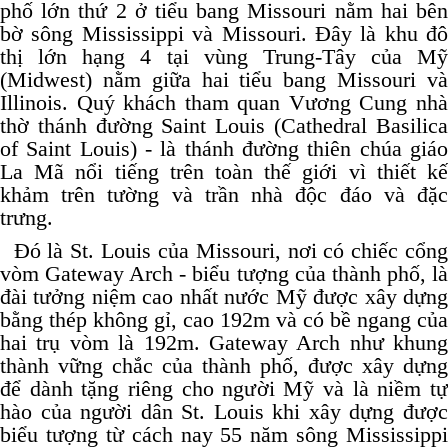
phố lớn thứ 2 ở tiểu bang Missouri nằm hai bên
bờ sông Mississippi và Missouri. Đây là khu đô
thị lớn hạng 4 tại vùng Trung-Tây của Mỹ
(Midwest) nằm giữa hai tiểu bang Missouri và
Illinois. Quý khách tham quan Vương Cung nhà
thờ thánh đường Saint Louis (Cathedral Basilica
of Saint Louis) - là thánh đường thiên chúa giáo
La Mã nổi tiếng trên toàn thế giới vì thiết kế
khảm trên tường và trần nhà độc đáo và đặc
trưng.
Đó là St. Louis của Missouri, nơi có chiếc cổng
vòm Gateway Arch - biểu tượng của thành phố, là
đài tưởng niệm cao nhất nước Mỹ được xây dựng
bằng thép không gỉ, cao 192m và có bề ngang của
hai trụ vòm là 192m. Gateway Arch như khung
thành vững chắc của thành phố, được xây dựng
để dành tặng riêng cho người Mỹ và là niềm tự
hào của người dân St. Louis khi xây dựng được
biểu tượng từ cách nay 55 năm sông Mississippi