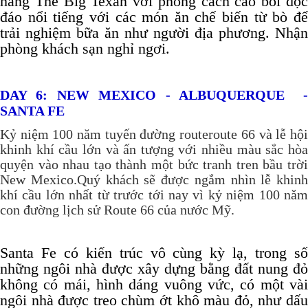
hàng The Big Texan với phong cách cao bồi độc
đáo nổi tiếng với các món ăn chế biến từ bò để
trải nghiệm bữa ăn như người địa phương. Nhận
phòng khách sạn nghỉ ngơi.
DAY 6: NEW MEXICO - ALBUQUERQUE -
SANTA FE
Kỷ niệm 100 năm tuyến đường routeroute 66 và lễ hội
khinh khí cầu lớn và ấn tượng với nhiều màu sắc hòa
quyện vào nhau tạo thành một bức tranh tren bầu trời
New Mexico.Quý khách sẽ được ngắm nhìn lễ khinh
khí cầu lớn nhất từ trước tới nay vì kỷ niệm 100 năm
con đường lịch sử Route 66 của nước Mỹ.
Santa Fe có kiến trúc vô cùng kỳ lạ, trong số
những ngôi nhà được xây dựng bằng đất nung đỏ
không có mái, hình dáng vuông vức, có một vài
ngôi nhà được treo chùm ớt khô màu đỏ, như dấu