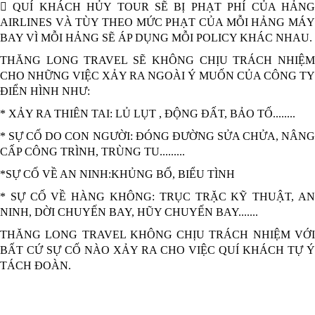
 QUÍ KHÁCH HỦY TOUR SẼ BỊ PHẠT PHÍ CỦA HẢNG
AIRLINES VÀ TÙY THEO MỨC PHẠT CỦA MỖI HẢNG MÁY
BAY VÌ MỖI HẢNG SẼ ÁP DỤNG MỖI POLICY KHÁC NHAU.
THĂNG LONG TRAVEL SẼ KHÔNG CHỊU TRÁCH NHIỆM
CHO NHỮNG VIỆC XẢY RA NGOÀI Ý MUỐN CỦA CÔNG TY
ĐIỂN HÌNH NHƯ:
* XẢY RA THIÊN TAI: LỦ LỤT , ĐỘNG ĐẤT, BẢO TỐ........
* SỰ CỐ DO CON NGƯỜI: ĐÓNG ĐƯỜNG SỬA CHỬA, NÂNG
CẤP CÔNG TRÌNH, TRÙNG TU.........
*SỰ CỐ VỀ AN NINH:KHỦNG BỐ, BIỂU TÌNH
* SỰ CỐ VỀ HÀNG KHÔNG: TRỤC TRẶC KỸ THUẬT, AN
NINH, DỜI CHUYẾN BAY, HŨY CHUYẾN BAY.......
THĂNG LONG TRAVEL KHÔNG CHỊU TRÁCH NHIỆM VỚI
BẤT CỨ SỰ CỐ NÀO XẢY RA CHO VIỆC QUÍ KHÁCH TỰ Ý
TÁCH ĐOÀN.