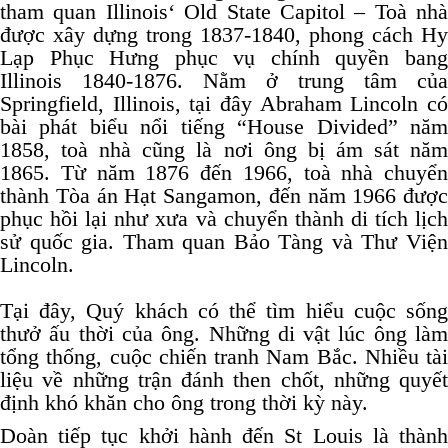
tham quan Illinois‘ Old State Capitol – Toà nhà
được xây dựng trong 1837-1840, phong cách Hy
Lạp Phục Hưng phục vụ chính quyền bang
Illinois 1840-1876. Nằm ở trung tâm của
Springfield, Illinois, tại đây Abraham Lincoln có
bài phát biểu nổi tiếng “House Divided” năm
1858, toà nhà cũng là nơi ông bị ám sát năm
1865. Từ năm 1876 đến 1966, toà nhà chuyển
thành Tòa án Hạt Sangamon, đến năm 1966 được
phục hồi lại như xưa và chuyển thành di tích lịch
sử quốc gia. Tham quan Bảo Tàng và Thư Viện
Lincoln.
Tại đây, Quý khách có thể tìm hiểu cuộc sống
thưở ấu thời của ông. Những di vật lúc ông làm
tổng thống, cuộc chiến tranh Nam Bắc. Nhiều tài
liệu về những trận đánh then chốt, những quyết
định khó khăn cho ông trong thời kỳ này.
Doàn tiếp tục khởi hành đến St Louis là thành