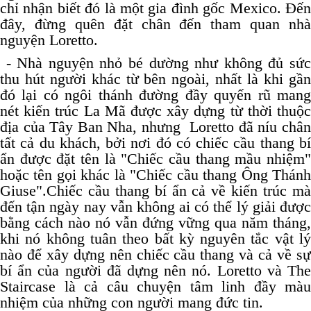
chỉ nhận biết đó là một gia đình gốc Mexico. Đến
đây, đừng quên đặt chân đến tham quan nhà
nguyện Loretto.
- Nhà nguyện nhỏ bé dường như không đủ sức
thu hút người khác từ bên ngoài, nhất là khi gần
đó lại có ngôi thánh đường đầy quyến rũ mang
nét kiến trúc La Mã được xây dựng từ thời thuộc
địa của Tây Ban Nha, nhưng Loretto đã níu chân
tất cả du khách, bởi nơi đó có chiếc cầu thang bí
ẩn được đặt tên là "Chiếc cầu thang mầu nhiệm"
hoặc tên gọi khác là "Chiếc cầu thang Ông Thánh
Giuse".Chiếc cầu thang bí ẩn cả về kiến trúc mà
đến tận ngày nay vẫn không ai có thể lý giải được
bằng cách nào nó vẫn đứng vững qua năm tháng,
khi nó không tuân theo bất kỳ nguyên tắc vật lý
nào để xây dựng nên chiếc cầu thang và cả về sự
bí ẩn của người đã dựng nên nó. Loretto và The
Staircase là cả câu chuyện tâm linh đầy màu
nhiệm của những con người mang đức tin.