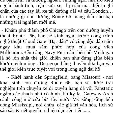
ngoài hành tinh, tiệm sửa xe, thị trấn ma, điểm nghỉ
chân của các tay lái xe tải đường dài và cầu London…
là những gì con đường Route 66 mang đến cho bạn
những trải nghiệm mới mẻ.
- Khám phá thành phố Chicago trên con đường huyền
thoại Route 66, bạn sẽ kinh ngạc trước công trình
nghệ thuật Cloud Gate “Hạt đậu” vô cùng độc đáo nằm
ngay khu mua sắm phức hợp của công viên
Millenium.
Bến cảng Navy Pier nằm bên hồ Michigan
là hồ
lón nhất thế giới khiến bạn
như đứng giữa biển
khơi mênh mông . Du ngoạn bằng thuyền đưa bạ
n vào
thế giới kiến trúc tuyệt vờ
i trong lòng ngũ đại hồ
- Khởi hành đến Springfield, bang Missouri - nơi
khai sinh con đường Route 66, bạn sẽ được trải
nghiệm trên chuyến xe đi xuyên hang đá vôi Fanstatic
ngắm các thạch nhũ có hình thù kỳ lạ.
Gateway Arc
cánh cổng mở cửa bờ Tây nước Mỹ sừng sững bên
dòng Mississipi, nơi chứa các giá trị văn hóa, lịch sử
sâu sắc & nét quyến rũ hiện đại tiên tiến......