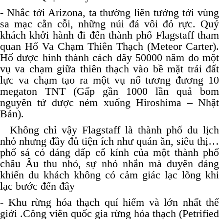
- Nhắc tới Arizona, ta thường liên tưởng tới vùng
sa mạc cằn cỗi,
những núi đá vôi đỏ rực. Quý
khách khởi hành đi đến thành phố Flagstaff tham
quan Hố Va Chạm Thiên Thạch (Meteor Carter).
Hố được hình thành cách đây 50000 năm do một
vụ va chạm giữa thiên thạch vào bề mặt trái đất
lực va chạm tạo ra một vụ nổ tương đương 10
megaton TNT (Gấp gần 1000 lần quả bom
nguyên tử được ném xuống Hiroshima – Nhật
Bản).
Không chỉ vậy Flagstaff là thành phố du lịch
nhỏ nhưng đầy đủ tiện ích như quán ăn, siêu thị…
phố sá có dáng dấp cổ kính của một thành phố
châu Âu thu nhỏ, sự nhỏ nhắn mà duyên dáng
khiến du khách không có cảm giác lạc lõng khi
lạc bước đến đây
- Khu rừng hóa thạch quí hiếm và lớn nhất thế
giới .Công viên quốc gia rừng hóa thạch (Petrified