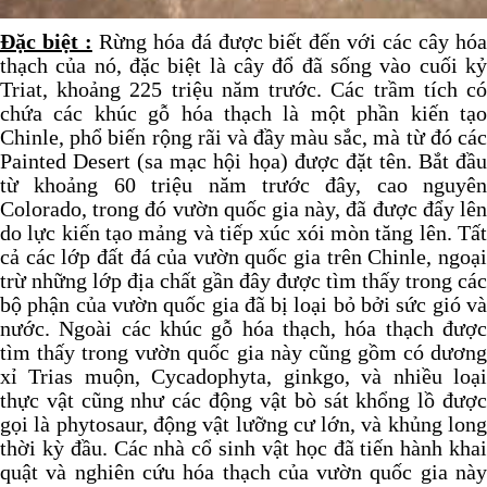
Đặc biệt :
Rừng hóa đá được biết đến với các cây hó
thạch của nó, đặc biệt là cây đổ đã sống vào cuối kỷ
Triat, khoảng 225 triệu năm trước. Các trầm tích có
chứa các khúc gỗ hóa thạch là một phần kiến tạo
Chinle, phổ biến rộng rãi và đầy màu sắc, mà từ đó các
Painted Desert (sa mạc hội họa) được đặt tên. Bắt đầu
từ khoảng 60 triệu năm trước đây, cao nguyên
Colorado, trong đó vườn quốc gia này, đã được đẩy lên
do lực kiến tạo mảng và tiếp xúc xói mòn tăng lên. Tất
cả các lớp đất đá của vườn quốc gia trên Chinle, ngoại
trừ những lớp địa chất gần đây được tìm thấy trong các
bộ phận của vườn quốc gia đã bị loại bỏ bởi sức gió và
nước. Ngoài các khúc gỗ hóa thạch, hóa thạch được
tìm thấy trong vườn quốc gia này cũng gồm có dương
xỉ Trias muộn, Cycadophyta, ginkgo, và nhiều loại
thực vật cũng như các động vật bò sát khổng lồ được
gọi là phytosaur, động vật lưỡng cư lớn, và khủng long
thời kỳ đầu. Các nhà cổ sinh vật học đã tiến hành khai
quật và nghiên cứu hóa thạch của vườn quốc gia này