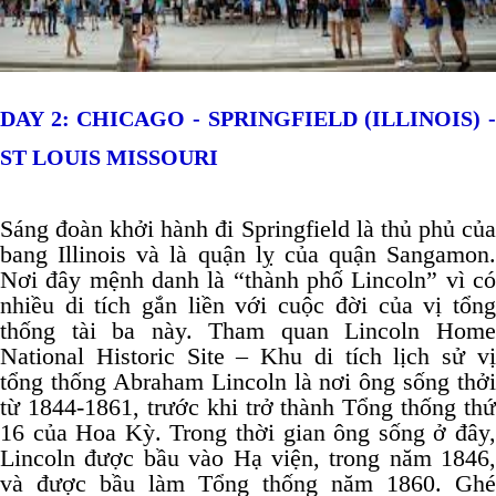
DAY 2:
CHICAGO
-
SPRINGFIELD
(
ILLINOIS
) 
ST LOUIS MISSOURI
Sáng đoàn khởi hành đi Springfield là thủ phủ của
bang Illinois và là quận lỵ của quận Sangamon.
Nơi đây mệnh danh là “thành phố Lincoln” vì có
nhiều di tích gắn liền với cuộc đời của vị tổng
thống tài ba này. Tham quan Lincoln Home
National Historic Site – Khu di tích lịch sử vị
tổng thống Abraham Lincoln là nơi ông sống thởi
từ 1844-1861, trước khi trở thành Tổng thống thứ
16 của Hoa Kỳ. Trong thời gian ông sống ở đây,
Lincoln được bầu vào Hạ viện, trong năm 1846,
và được bầu làm Tổng thống năm 1860. Ghé