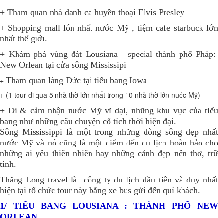
+ Tham quan nhà danh ca huyền thoại Elvis Presley
+ Shopping mall lón nhất nước Mỹ , tiệm cafe starbuck lớn
nhất thế giới.
+ Khám phá vùng đát Lousiana - special thành phố Pháp:
New Orlean tại cửa sông Mississipi
+
Tham quan làng Đức tại tiểu bang Iowa
+ (1 tour di qua 5 nhà thờ lớn nhất trong 10 nhà thờ lớn nuóc Mỹ)
+ Đi & cảm nhận nước Mỹ vĩ đại, những khu vực của tiểu
bang như những câu chuyện cổ tích thời hiện đại.
Sông Mississippi là một trong những dòng sông đẹp nhất
nước Mỹ và nó cũng là một điểm đến du lịch hoàn hảo cho
những ai yêu thiên nhiên hay những cảnh đẹp nên thơ, trữ
tình.
Thăng Long travel là công ty du lịch đầu tiên và duy nhất
hiện tại tổ chức tour này bằng xe bus gửi đến quí khách.
1/ TIỂU BANG LOUSIANA : THÀNH PHỐ NEW
ORLEAN