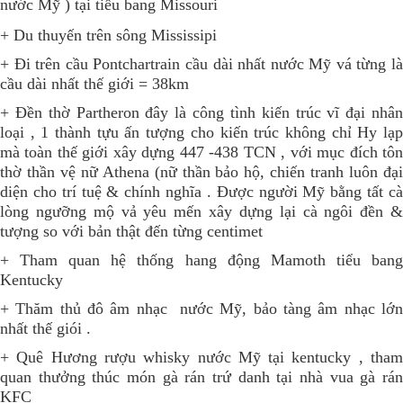
nước Mỹ ) tại tiểu bang Missouri
+ Du thuyến trên sông Mississipi
+ Đi trên cầu Pontchartrain cầu dài nhất nước Mỹ vá từng là
cầu dài nhất thế giới = 38km
+ Đền thờ Partheron đây là công tình kiến trúc vĩ đại nhân
loại , 1 thành tựu ấn tượng cho kiến trúc không chỉ Hy lạp
mà toàn thế giới xây dựng 447 -438 TCN , với mục đích tôn
thờ thần vệ nữ Athena (nữ thần bảo hộ, chiến tranh luôn đại
diện cho trí tuệ & chính nghĩa . Được người Mỹ bằng tất cà
lòng ngưỡng mộ vả yêu mến xây dựng lại cà ngôi đền &
tượng so với bản thật đến từng centimet
+ Tham quan hệ thống hang động Mamoth tiểu bang
Kentucky
+ Thăm thủ đô âm nhạc nước Mỹ, bảo tàng âm nhạc lớn
nhất thế giói .
+ Quê Hương rượu whisky nước Mỹ tại kentucky , tham
quan thưởng thúc món gà rán trứ danh tại nhà vua gà rán
KFC