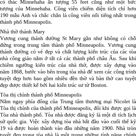
có thác Minnehaha ấn tượng 55 feet cũng như một bức
tượng của Minnehaha. Công viên chiếm diện tích chỉ hơn
190 mẫu Anh và chắc chắn là công viên nổi tiếng nhất trong
thành phố Minneapolis.
Nhà thờ thánh Mary
Vương cung thánh đường St Mary gần như không có chỗ
đứng trong trung tâm thành phố Minneapolis. Vương cung
thánh đường có vẻ đẹp và chất lượng kiến ​​trúc của các tòa
nhà công giáo nằm ở tất cả các thành phố châu Âu. Sau khi
chiêm ngưỡng kiến ​​trúc của nhà thờ, được xây dựng vào
năm 1868, bước vào bên trong tòa nhà để xem các công trình
tuyệt đẹp hơn bao gồm nhiều đền thờ và bàn thờ cao tuyệt
đẹp được thiết kế bởi hai kiến ​​trúc sư từ Boston.
Tòa thị chính thành phố Minneapolis
Nằm ngay phía đông của Trung tâm thương mại Nicolet là
Tòa thị chính của thành phố Minneapolis, đôi khi được gọi là
Tòa nhà thành phố. Tòa nhà được đăng ký là một di tích lịch
sử quốc gia. Việc xây dựng tòa nhà bắt đầu vào cuối thế kỷ
19 và được hoàn thành vào đầu những năm 1900. Nhà tròn
tuyệt đẹp trong tòa nhà là một trong những tính năng chính