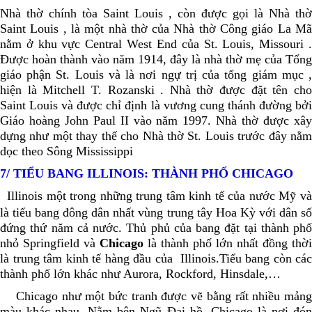
Nhà thờ chính tòa Saint Louis , còn được gọi là Nhà thờ
Saint Louis , là một nhà thờ của Nhà thờ Công giáo La Mã
nằm ở khu vực Central West End của St. Louis, Missouri .
Được hoàn thành vào năm 1914, đây là nhà thờ mẹ của Tổng
giáo phận St. Louis và là nơi ngự trị của tổng giám mục ,
hiện là Mitchell T. Rozanski . Nhà thờ được đặt tên cho
Saint Louis và được chỉ định là vương cung thánh đường bởi
Giáo hoàng John Paul II vào năm 1997. Nhà thờ được xây
dựng như một thay thế cho Nhà thờ St. Louis trước đây nằm
dọc theo Sông Mississippi
7/ TIỂU BANG ILLINOIS: THÀNH PHỐ CHICAGO
Illinois một trong những trung tâm kinh tế của nước Mỹ v
là tiểu bang đông dân nhất vùng trung tây Hoa Kỳ với dân số
đứng thứ năm cả nước. Thủ phủ của bang đặt tại thành phố
nhỏ Springfield và
Chicago
là thành phố lớn nhất đồng thời
là trung tâm kinh tế hàng đầu của Illinois.Tiểu bang còn các
thành phố lớn khác như Aurora, Rockford, Hinsdale,…
Chicago như một bức tranh được vẽ bằng rất nhiều mản
màu khác nhau. Nằm bên Ngũ Đại hồ, Chicago là nơi đón