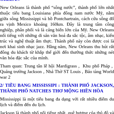
New Orleans là thành phố “sông nước”, thành phố lớn nhất
thuộc tiểu bang Louisiana phía đông nam nước Mỹ, nằm
giữa sông Mississippi và hồ Pontchartrain, cách cửa sông đổ
ra vịnh Mexico khoảng 160km. Đây là trung tâm công
nghiệp, phân phối và là cảng biển lớn của Mỹ. New Orleans
nổi tiếng với những di sản văn hoá đa sắc tộc, âm nhạc, kiến
trúc và nghệ thuật ẩm thực. Thành phố này còn được coi là
nơi khai sinh nhạc jazz. Hằng năm, New Orleans thu hút rất
đông du khách từ khắp thế giới đến thưởng thức những nét
văn hóa đặc sắc của mình.
Tham quan: Trung tân lễ hội Mardigrass , Khu phố Pháp ,
Quảng trường Jackson , Nhả Thờ ST Louis , Bảo tàng World
war 2
2/ TIỀU BANG MISSISSIPI : THÀNH PHỐ JACKSON,
THÀNH PHỐ NATCHES THƠ MỘNG HIỀN HÒA
Mississippi là một tiểu bang đa dạng với rất nhiều điểm du
lịch và điểm đến du lịch.
Jackson là thành phố nổi tiếng nhất, quê hương của thủ đô và