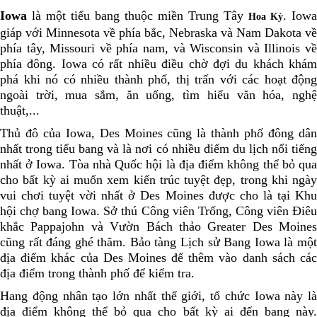
Iowa
là một tiểu bang thuộc miền Trung Tây
. Iowa
Hoa Kỳ
giáp với Minnesota về phía bắc, Nebraska và Nam Dakota về
phía tây, Missouri về phía nam, và Wisconsin và Illinois về
phía đông. Iowa có rất nhiều điều chờ đợi du khách khám
phá khi nó có nhiều thành phố, thị trấn với các hoạt động
ngoài trời, mua sắm, ăn uống, tìm hiểu văn hóa, nghệ
thuật,...
Thủ đô của Iowa, Des Moines cũng là thành phố đông dân
nhất trong tiểu bang và là nơi có nhiều điểm du lịch nổi tiếng
nhất ở Iowa. Tòa nhà Quốc hội là địa điểm không thể bỏ qua
cho bất kỳ ai muốn xem kiến ​​trúc tuyệt đẹp, trong khi ngày
vui chơi tuyệt vời nhất ở Des Moines được cho là tại Khu
hội chợ bang Iowa. Sở thú Công viên Trống, Công viên Điêu
khắc Pappajohn và Vườn Bách thảo Greater Des Moines
cũng rất đáng ghé thăm. Bảo tàng Lịch sử Bang Iowa là một
địa điểm khác của Des Moines để thêm vào danh sách các
địa điểm trong thành phố để kiểm tra.
Hang động nhân tạo lớn nhất thế giới, tổ chức Iowa này là
địa điểm không thể bỏ qua cho bất kỳ ai đến bang này.