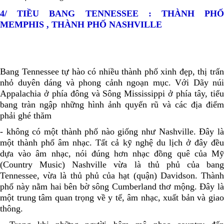
4/ TIỀU BANG TENNESSEE : THÀNH PHỐ
MEMPHIS , THÀNH PHỐ NASHVILLE
Bang Tennessee tự hào có nhiều thành phố xinh đẹp, thị trấn
nhỏ duyên dáng và phong cảnh ngoạn mục. Với Dãy núi
Appalachia ở phía đông và Sông Mississippi ở phía tây, tiểu
bang tràn ngập những hình ảnh quyến rũ và các địa điểm
phải ghé thăm
- không có một thành phố nào giống như Nashville. Đây là
một thành phố âm nhạc. Tất cả kỹ nghệ du lịch ở đây đều
dựa vào âm nhạc, nói đúng hơn nhạc đồng quê của Mỹ
(Country Music) Nashville vừa là thủ phủ của bang
Tennessee, vừa là thủ phủ của hạt (quận) Davidson. Thành
phố này nằm hai bên bờ sông Cumberland thơ mộng. Đây là
một trung tâm quan trọng về y tế, âm nhạc, xuất bản và giao
thông.