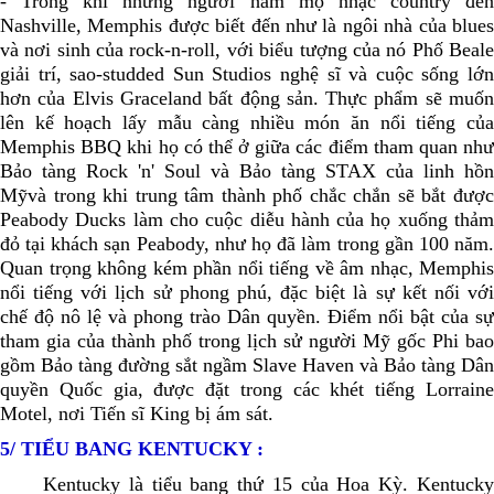
- Trong khi những người hâm mộ nhạc country đến
Nashville, Memphis được biết đến như là ngôi nhà của blues
và nơi sinh của rock-n-roll, với biểu tượng của nó Phố Beale
giải trí, sao-studded Sun Studios nghệ sĩ và cuộc sống lớn
hơn của Elvis Graceland bất động sản. Thực phẩm sẽ muốn
lên kế hoạch lấy mẫu càng nhiều món ăn nổi tiếng của
Memphis BBQ khi họ có thể ở giữa các điểm tham quan như
Bảo tàng Rock 'n' Soul và Bảo tàng STAX của linh hồn
Mỹvà trong khi trung tâm thành phố chắc chắn sẽ bắt được
Peabody Ducks làm cho cuộc diễu hành của họ xuống thảm
đỏ tại khách sạn Peabody, như họ đã làm trong gần 100 năm.
Quan trọng không kém phần nổi tiếng về âm nhạc, Memphis
nổi tiếng với lịch sử phong phú, đặc biệt là sự kết nối với
chế độ nô lệ và phong trào Dân quyền. Điểm nổi bật của sự
tham gia của thành phố trong lịch sử người Mỹ gốc Phi bao
gồm Bảo tàng đường sắt ngầm Slave Haven và Bảo tàng Dân
quyền Quốc gia, được đặt trong các khét tiếng Lorraine
Motel, nơi Tiến sĩ King bị ám sát.
5/ TIỂU BANG KENTUCKY :
Kentucky là tiểu bang thứ 15 của Hoa Kỳ. Kentucky