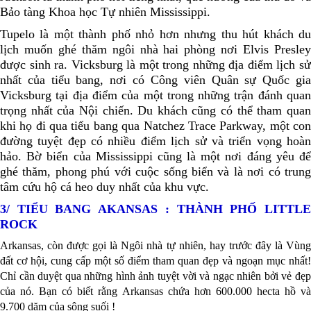
Bảo tàng Khoa học Tự nhiên Mississippi.
Tupelo là một thành phố nhỏ hơn nhưng thu hút khách du
lịch muốn ghé thăm ngôi nhà hai phòng nơi Elvis Presley
được sinh ra. Vicksburg là một trong những địa điểm lịch sử
nhất của tiểu bang, nơi có Công viên Quân sự Quốc gia
Vicksburg tại địa điểm của một trong những trận đánh quan
trọng nhất của Nội chiến. Du khách cũng có thể tham quan
khi họ đi qua tiểu bang qua Natchez Trace Parkway, một con
đường tuyệt đẹp có nhiều điểm lịch sử và triển vọng hoàn
hảo.
Bờ biển của Mississippi cũng là một nơi đáng yêu để
ghé thăm, phong phú với cuộc sống biển và là nơi có trung
tâm cứu hộ cá heo duy nhất của khu vực.
3/ TIỂU BANG AKANSAS : THÀNH PHỐ LITTLE
ROCK
Arkansas, còn được gọi là Ngôi nhà tự nhiên, hay trước đây là Vùng
đất cơ hội, cung cấp một số điểm tham quan đẹp và ngoạn mục nhất!
Chỉ cần duyệt qua những hình ảnh tuyệt vời và ngạc nhiên bởi vẻ đẹp
của nó. Bạn có biết rằng Arkansas chứa hơn 600.000 hecta hồ và
9.700 dặm của sông suối !