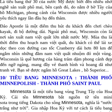
Là
tiểu bang thứ 30 của nước Mỹ được biết đến nhiều nhờ
nghề sản xuất phô mai, bên cạnh đó, do nằm ở bờ Tây của
hồ Michigan, phong cảnh của Wisconsin được nhiều người
yêu thích ngay lần đầu họ đến thăm.
Đảo Apostle là một điểm thu hút du khách đến chơi chèo
kayak, đi bộ đường dài. Ngoài phô mai, Wisconsin còn là
nơi sản xuất nam việt quất lớn nhất nước Mỹ. Mùa thu là
thời điểm thu hoạch nam việt quất, du khách có thể lái xe
dọc theo con đường cao tốc Cranberry dài hơn 80 km để
ngắm nhìn những đầm nam việt quất nhuộm đỏ một vùng.
Wisconsin là quê hương của hàng trăm dặm phong cảnh đẹp
đến ngỡ ngàng, mang đầy vẻ thanh bình và hoang dã như
tranh vẽ. Bạn sẽ được ngắm hồ Great Lakes , hồ Superior...
10/ TIỀU BANG MINNESOTA : THÀNH PHỐ
MINNEPOLISH - THÀNH PHỐ SAINT PAUL
Minnesota
là một tiểu bang vùng Trung Tây của Hoa
Kỳ. Cái tên
Minnesota
bắt nguồn từ tên mini
sota trong tiếng Dakota cho sông
Minnesota
, nghĩa là “nướ
trắng như trời”. Gia nhập Hoa Kỳ với tư cách là tiểu bang