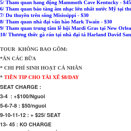
5/ Tham quan hang động Mammoth Cave Kentucky - $45
6/ Tham quan bảo tàng âm nhạc lớn nhất nước Mỹ tại thủ
7/ Du thuyền trên sông Misissippi - $30
8/ Tham quan nhà đại văn hào Mark Twain - $30
9/ Tham quan trung tâm lễ hội Mardi Gras tại New Orlea
10/ Thương thức gà rán tại nhà đại tá Harland David S
TOUR KHÔNG BAO
GỒM:
*ĂN CÁC BỮA
* CHI PHÍ SINH HOẠT CÁ NHÂN
*
TIỀN TIP CHO TÀI XẾ $8/DAY
SEAT CHARGE :
3-4 : +$100/Nguoi
5-6-7-8 : $50/nguoi
9-10-11-12 : + $25/ SEAT
13- 45 : KO CHARGE