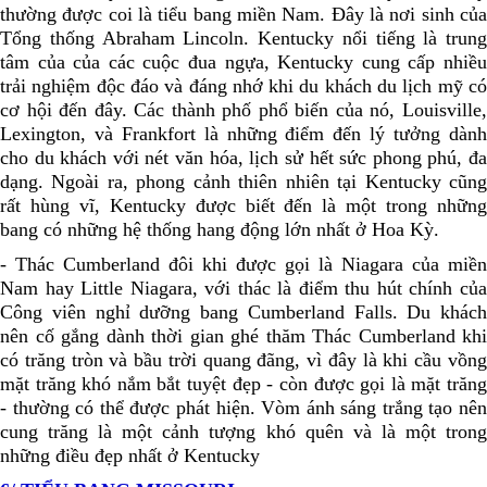
thường được coi là tiểu bang miền Nam. Ðây là nơi sinh của
Tổng thống Abraham Lincoln. Kentucky nổi tiếng là trung
tâm của của các cuộc đua ngựa, Kentucky cung cấp nhiều
trải nghiệm độc đáo và đáng nhớ khi du khách du lịch mỹ có
cơ hội đến đây. Các thành phố phổ biến của nó, Louisville,
Lexington, và Frankfort là những điểm đến lý tưởng dành
cho du khách với nét văn hóa, lịch sử hết sức phong phú, đa
dạng. Ngoài ra, phong cảnh thiên nhiên tại Kentucky cũng
rất hùng vĩ, Kentucky được biết đến là một trong những
bang có những hệ thống hang động lớn nhất ở Hoa Kỳ.
- Thác Cumberland đôi khi được gọi là Niagara của miền
Nam hay Little Niagara, với thác là điểm thu hút chính của
Công viên nghỉ dưỡng bang Cumberland Falls. Du khách
nên cố gắng dành thời gian ghé thăm Thác Cumberland khi
có trăng tròn và bầu trời quang đãng, vì đây là khi cầu vồng
mặt trăng khó nắm bắt tuyệt đẹp - còn được gọi là mặt trăng
- thường có thể được phát hiện. Vòm ánh sáng trắng tạo nên
cung trăng là một cảnh tượng khó quên và là một trong
những điều đẹp nhất ở Kentucky