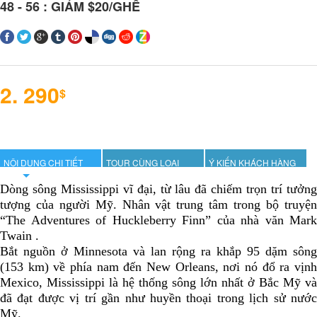
48 - 56 : GIẢM $20/GHẾ
2. 290
$
NỘI DUNG CHI TIẾT
TOUR CÙNG LOẠI
Ý KIẾN KHÁCH HÀNG
Dòng sông Mississippi vĩ đại, từ lâu đã chiếm trọn trí tưởng
tượng của người Mỹ. Nhân vật trung tâm trong bộ truyện
“The Adventures of Huckleberry Finn” của nhà văn Mark
Twain .
Bắt nguồn ở Minnesota và lan rộng ra khắp 95 dặm sông
(153 km) về phía nam đến New Orleans, nơi nó đổ ra vịnh
Mexico, Mississippi là hệ thống sông lớn nhất ở Bắc Mỹ và
đã đạt được vị trí gần như huyền thoại trong lịch sử nước
Mỹ.