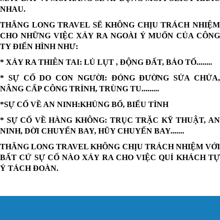
NHAU.
THĂNG LONG TRAVEL SẼ KHÔNG CHỊU TRÁCH NHIỆM
CHO NHỮNG VIỆC XẢY RA NGOÀI Ý MUỐN CỦA CÔNG
TY ĐIỂN HÌNH NHƯ:
* XẢY RA THIÊN TAI: LỦ LỤT , ĐỘNG ĐẤT, BẢO TỐ........
* SỰ CỐ DO CON NGƯỜI: ĐÓNG ĐƯỜNG SỬA CHỬA,
NÂNG CẤP CÔNG TRÌNH, TRÙNG TU.........
*SỰ CỐ VỀ AN NINH:KHỦNG BỐ, BIỂU TÌNH
* SỰ CỐ VỀ HÀNG KHÔNG: TRỤC TRẶC KỸ THUẬT, AN
NINH, DỜI CHUYẾN BAY, HŨY CHUYẾN BAY.......
THĂNG LONG TRAVEL KHÔNG CHỊU TRÁCH NHIỆM VỚI
BẤT CỨ SỰ CỐ NÀO XẢY RA CHO VIỆC QUÍ KHÁCH TỰ
Ý TÁCH ĐOÀN.