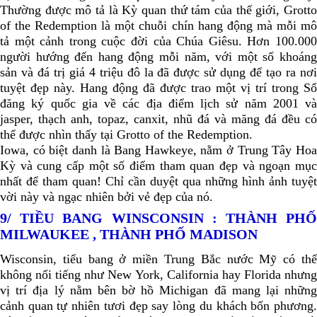
Thường được mô tả là Kỳ quan thứ tám của thế giới, Grotto
of the Redemption là một chuỗi chín hang động mà mỗi mô
tả một cảnh trong cuộc đời của Chúa Giêsu. Hơn 100.000
người hướng đến hang động mỗi năm, với một số khoáng
sản và đá trị giá 4 triệu đô la đã được sử dụng để tạo ra nơi
tuyệt đẹp này. Hang động đã được trao một vị trí trong Sổ
đăng ký quốc gia về các địa điểm lịch sử năm 2001 và
jasper, thạch anh, topaz, canxit, nhũ đá và măng đá đều có
thể được nhìn thấy tại Grotto of the Redemption.
Iowa, có biệt danh là Bang Hawkeye, nằm ở Trung Tây Hoa
Kỳ và cung cấp một số điểm tham quan đẹp và ngoạn mục
nhất để tham quan! Chỉ cần duyệt qua những hình ảnh tuyệt
vời này và ngạc nhiên bởi vẻ đẹp của nó.
9/ TIỀU BANG WINSCONSIN : THÀNH PHỐ
MILWAUKEE , THÀNH PHỐ MADISON
Wisconsin, tiểu bang ở miền Trung Bắc nước Mỹ có thể
không nổi tiếng như New York, California hay Florida nhưng
vị trí địa lý nằm bên bờ hồ Michigan đã mang lại những
cảnh quan tự nhiên tươi đẹp say lòng du khách bốn phương.