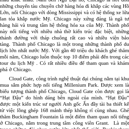
những chuyến tàu chuyên chở hàng hóa đi khắp các vùng Hồ
Lớn, nối Chicago với dòng Mississippi và có hệ thống xe lửa
lan tỏa khắp nước Mỹ. Chicago này xứng đáng là ngã tư
hàng hải và trung tâm hệ thống hỏa xa của Mỹ. Thành phố
này nổi tiếng với nhiều nhà thờ kiến trúc đặc biệt, những
thánh đường với tháp chuông rất cao và nhiều viện bảo
tàng.
Thành phố Chicago là một trong những thành phố d
lịch lớn nhất nước Mỹ. Với gần 40 triệu du khách ghé thăm
mỗi năm, Chicago luôn thuộc top 10 điểm phải đến trong các
tour du lịch Mỹ . Có rất nhiều điều để tham quan và khám
phá ở Chicago.
Cloud Gate, công trình nghệ thuật đại chúng nằm tại khu
mua sắm phức hợp nổi tiếng Millenium Park. Được xem là
biểu tượng thành phố Chicago, Cloud Gate còn được gọi là
“Hạt Đậu” do hình dáng bên ngoài của mình. “Hạt Đậu”
được một kiến trúc sư người Anh gốc Ấn đầy tài ba thiết kế
từ việc lồng ghép 168 mảnh thép không rỉ cùng nhau. Ghé
thăm Buckingham Fountain là một điểm tham quan nổi tiếng
ở Chicago, nằm trong trung tâm công viên Grant. Là một