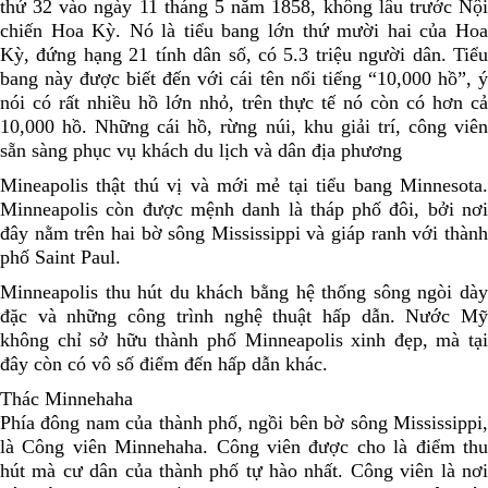
thứ 32 vào ngày 11 tháng 5 năm 1858, không lâu trước Nội
chiến Hoa Kỳ. Nó là tiểu bang lớn thứ mười hai của Hoa
Kỳ, đứng hạng 21 tính dân số, có 5.3 triệu người dân. Tiểu
bang này được biết đến với cái tên nổi tiếng “10,000 hồ”, ý
nói có rất nhiều hồ lớn nhỏ, trên thực tế nó còn có hơn cả
10,000 hồ. Những cái hồ, rừng núi, khu giải trí, công viên
sẵn sàng phục vụ khách du lịch và dân địa phương
Mineapolis thật thú vị và mới mẻ tại tiểu bang Minnesota.
Minneapolis còn được mệnh danh là tháp phố đôi, bởi nơi
đây nằm trên hai bờ sông Mississippi và giáp ranh với thành
phố Saint Paul.
Minneapolis thu hút du khách bằng hệ thống sông ngòi dày
đặc và những công trình nghệ thuật hấp dẫn. Nước Mỹ
không chỉ sở hữu thành phố Minneapolis xinh đẹp, mà tại
đây còn có vô số điểm đến hấp dẫn khác.
Thác Minnehaha
Phía đông nam của thành phố, ngồi bên bờ sông Mississippi,
là Công viên Minnehaha. Công viên được cho là điểm thu
hút mà cư dân của thành phố tự hào nhất. Công viên là nơi