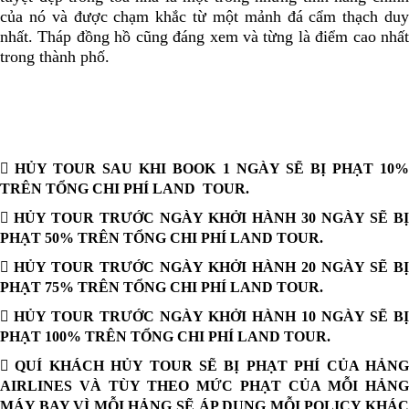
của nó và được chạm khắc từ một mảnh đá cẩm thạch duy
nhất. Tháp đồng hồ cũng đáng xem và từng là điểm cao nhất
trong thành phố.
 HỦY TOUR SAU KHI BOOK 1 NGÀY SẼ BỊ PHẠT 10%
TRÊN TỔNG CHI PHÍ LAND TOUR.
 HỦY TOUR TRƯỚC NGÀY KHỞI HÀNH 30 NGÀY SẼ BỊ
PHẠT 50% TRÊN TỔNG CHI PHÍ LAND TOUR.
 HỦY TOUR TRƯỚC NGÀY KHỞI HÀNH 20 NGÀY SẼ BỊ
PHẠT 75% TRÊN TỔNG CHI PHÍ LAND TOUR.
 HỦY TOUR TRƯỚC NGÀY KHỞI HÀNH 10 NGÀY SẼ BỊ
PHẠT 100% TRÊN TỔNG CHI PHÍ LAND TOUR.
 QUÍ KHÁCH HỦY TOUR SẼ BỊ PHẠT PHÍ CỦA HẢNG
AIRLINES VÀ TÙY THEO MỨC PHẠT CỦA MỖI HẢNG
MÁY BAY VÌ MỖI HẢNG SẼ ÁP DỤNG MỖI POLICY KHÁC