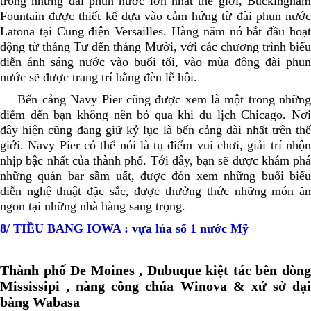
trong những đài phun nước lớn nhất thế giới, Buckingham
Fountain được thiết kế dựa vào cảm hứng từ đài phun nước
Latona tại Cung điện Versailles. Hàng năm nó bắt đầu hoạt
động từ tháng Tư đến tháng Mười, với các chương trình biểu
diễn ánh sáng nước vào buổi tối, vào mùa đông đài phun
nước sẽ được trang trí bằng đèn lễ hội.
Bến cảng Navy Pier cũng được xem là một trong những
điểm đến bạn không nên bỏ qua khi du lịch Chicago. Nơi
đây hiện cũng đang giữ kỷ lục là bến cảng dài nhất trên thế
giới. Navy Pier có thể nói là tụ điểm vui chơi, giải trí nhộn
nhịp bậc nhất của thành phố. Tới đây, bạn sẽ được khám phá
những quán bar sầm uất, được đón xem những buổi biểu
diễn nghệ thuật đặc sắc, được thưởng thức những món ăn
ngon tại những nhà hàng sang trọng.
8/ TIỀU BANG IOWA : vựa lúa số 1 nước Mỹ
Thành phố De Moines , Dubuque kiệt tác bên dòng
Mississipi , nàng công chúa Winova & xứ sở đại
bàng Wabasa