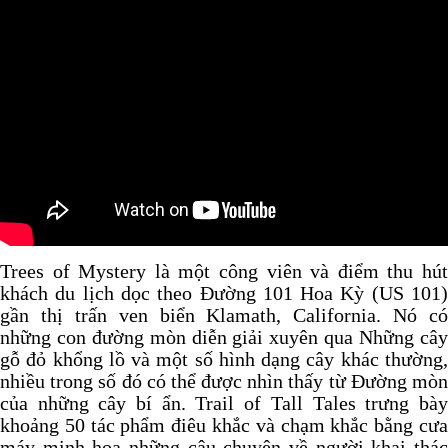
Trees of Mystery là một công viên và điểm thu hút
khách du lịch dọc theo Đường 101 Hoa Kỳ (US 101)
gần thị trấn ven biển Klamath, California. Nó có
những con đường mòn diễn giải xuyên qua Những cây
gỗ đỏ khổng lồ và một số hình dạng cây khác thường,
nhiều trong số đó có thể được nhìn thấy từ Đường mòn
của những cây bí ẩn. Trail of Tall Tales trưng bày
khoảng 50 tác phẩm điêu khắc và chạm khắc bằng cưa
máy minh họa những câu chuyện về người khai thác