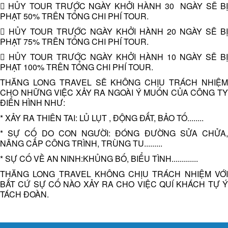
 HỦY TOUR TRƯỚC NGÀY KHỞI HÀNH 30 NGÀY SẼ BỊ
PHẠT 50% TRÊN TỔNG CHI PHÍ TOUR.
 HỦY TOUR TRƯỚC NGÀY KHỞI HÀNH 20 NGÀY SẼ BỊ
PHẠT 75% TRÊN TỔNG CHI PHÍ TOUR.
 HỦY TOUR TRƯỚC NGÀY KHỞI HÀNH 10 NGÀY SẼ BỊ
PHẠT 100% TRÊN TỔNG CHI PHÍ TOUR.
THĂNG LONG TRAVEL SẼ KHÔNG CHỊU TRÁCH NHIỆM
CHO NHỮNG VIỆC XẢY RA NGOÀI Ý MUỐN CỦA CÔNG TY
ĐIỂN HÌNH NHƯ:
* XẢY RA THIÊN TAI: LỦ LỤT , ĐỘNG ĐẤT, BẢO TỐ........
* SỰ CỐ DO CON NGƯỜI: ĐÓNG ĐƯỜNG SỬA CHỬA,
NÂNG CẤP CÔNG TRÌNH, TRÙNG TU.........
* SỰ CỐ VỀ AN NINH:KHỦNG BỐ, BIỂU TÌNH.............
THĂNG LONG TRAVEL KHÔNG CHỊU TRÁCH NHIỆM VỚI
BẤT CỨ SỰ CỐ NÀO XẢY RA CHO VIỆC QUÍ KHÁCH TỰ Ý
TÁCH ĐOÀN.