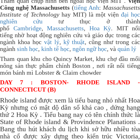
Tham quan chụp hình bên ngoài học viện MIT .
Viện
Công nghệ Massachusetts
(
tiếng Anh
:
Massachusett
Institute of Technology
hay MIT) là một viện
đại học
nghiên cứu
tư thục ở thành
phố
Cambridge
,
Massachusetts
,
Hoa Kỳ
. MIT nổi
tiếng nhờ hoạt động nghiên cứu và giáo dục trong các
ngành khoa học
vật lý
,
kỹ thuật
, cũng như trong cá
ngành
sinh học
,
kinh tế học
,
ngôn ngữ học
, và
quản lý
Tham quan khu cho Quincy Market, khu chợ đầu mối
nông sản thực phẩm chính Boston , nơi rất nổi tiếng
món bánh mì Lobster & Claim chowder
DAY 7 : BOSTON- RHODE ISLAND -
CONNECTICUT (B)
Rhode island được xem là tiểu bang nhỏ nhất Hoa
Kỳ nhưng có mật dộ dân số khá cao , dứng hạng
thứ 2 Hoa Kỳ . Tiểu bang nay có tên chính thức là
State of Rhode island & Provindence Planations .
Bang thu hút khách du lịch khi sở hữu nhiều tòa
nhà cổ được xây dựng theo kiến trúc Victoria,