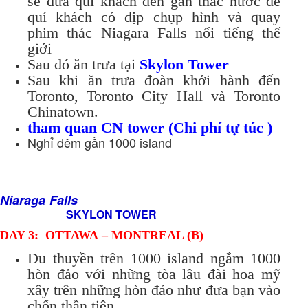
sẽ đưa quí khách đến gần thác nước để
quí khách có dịp chụp hình và quay
phim thác Niagara Falls nổi tiếng thế
giới
Sau đó ăn trưa tại
Skylon Tower
Sau khi ăn trưa đoàn khởi hành đến
Toronto, Toronto City Hall và Toronto
Chinatown.
tham quan CN tower (Chi phí tự túc )
Nghỉ đêm gần 1000 island
Niaraga Falls
SKYLON TOWER
DAY 3: OTTAWA – MONTREAL (B)
Du thuyền trên 1000 island ngắm 1000
hòn đảo với những tòa lâu đài hoa mỹ
xây trên những hòn đảo như đưa bạn vào
chốn thần tiên.