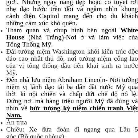
giới. Những ngày nắng đẹp hoặc có tuyết rơi
nhẹ dạo bước trên đồi và ngắm nhìn khung
cảnh điện Capitol mang đến cho du khách
những cảm xúc khó quên.
Tham quan và chụp hình bên ngoài
White
House
(Nhà Trắng)-Nơi ở và làm việc của
Tổng Thống Mỹ.
Đài tưởng niệm Washington khối kiến trúc độc
đáo cao nhất thủ đô, nơi tưởng niệm công lao
của vị tổng thống đầu tiên khai sinh ra nước
Mỹ.
Đến nhà lưu niệm Abraham Lincoln- Nơi tưởng
niệm vị lãnh đạo tài ba dẩn dắt nước Mỹ qua
thời kì nội chiến và chấp dứt chế độ nô lệ.
Đứng nơi mà hàng triệu người Mỹ đã đứng và
nhìn về
bức tượng kỷ niệm chiến tranh Việt
Nam.
Ăn trưa
Chiều: Xe đưa đoàn đi ngang qua Lầu 5
góc (Bộ quốc phòng);