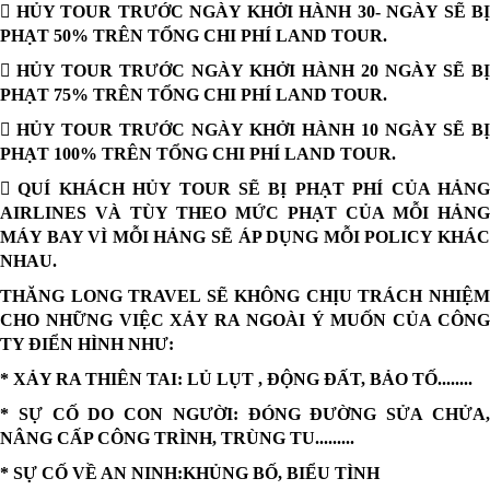
 HỦY TOUR TRƯỚC NGÀY KHỞI HÀNH 30- NGÀY SẼ BỊ
PHẠT 50% TRÊN TỔNG CHI PHÍ LAND TOUR.
 HỦY TOUR TRƯỚC NGÀY KHỞI HÀNH 20 NGÀY SẼ BỊ
PHẠT 75% TRÊN TỔNG CHI PHÍ LAND TOUR.
 HỦY TOUR TRƯỚC NGÀY KHỞI HÀNH 10 NGÀY SẼ BỊ
PHẠT 100% TRÊN TỔNG CHI PHÍ LAND TOUR.
 QUÍ KHÁCH HỦY TOUR SẼ BỊ PHẠT PHÍ CỦA HẢNG
AIRLINES VÀ TÙY THEO MỨC PHẠT CỦA MỖI HẢNG
MÁY BAY VÌ MỖI HẢNG SẼ ÁP DỤNG MỖI POLICY KHÁC
NHAU.
THĂNG LONG TRAVEL SẼ KHÔNG CHỊU TRÁCH NHIỆM
CHO NHỮNG VIỆC XẢY RA NGOÀI Ý MUỐN CỦA CÔNG
TY ĐIỂN HÌNH NHƯ:
* XẢY RA THIÊN TAI: LỦ LỤT , ĐỘNG ĐẤT, BẢO TỐ........
* SỰ CỐ DO CON NGƯỜI: ĐÓNG ĐƯỜNG SỬA CHỬA,
NÂNG CẤP CÔNG TRÌNH, TRÙNG TU.........
* SỰ CỐ VỀ AN NINH:KHỦNG BỐ, BIỂU TÌNH