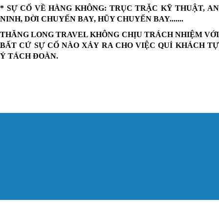
* SỰ CỐ VỀ HÀNG KHÔNG: TRỤC TRẶC KỸ THUẬT, AN
NINH, DỜI CHUYẾN BAY, HŨY CHUYẾN BAY.......
THĂNG LONG TRAVEL KHÔNG CHỊU TRÁCH NHIỆM VỚI
BẤT CỨ SỰ CỐ NÀO XẢY RA CHO VIỆC QUÍ KHÁCH TỰ
Ý TÁCH ĐOÀN.