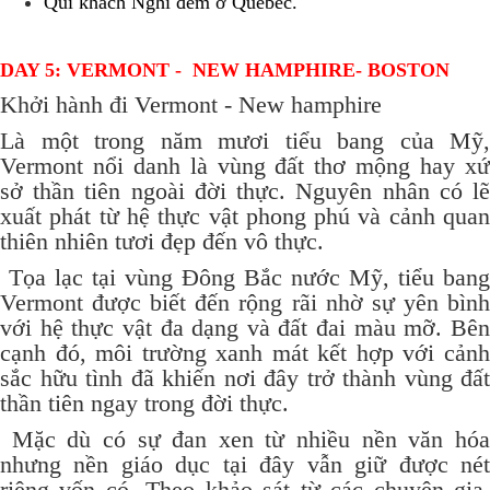
Quí khách Nghĩ đêm ở Quebec.
DAY 5: VERMONT - NEW HAMPHIRE- BOSTON
Khởi hành đi Vermont - New hamphire
Là một trong năm mươi tiểu bang của Mỹ,
Vermont nổi danh là vùng đất thơ mộng hay xứ
sở thần tiên ngoài đời thực. Nguyên nhân có lẽ
xuất phát từ hệ thực vật phong phú và cảnh quan
thiên nhiên tươi đẹp đến vô thực.
Tọa lạc tại vùng Đông Bắc nước Mỹ, tiểu bang
Vermont được biết đến rộng rãi nhờ sự yên bình
với hệ thực vật đa dạng và đất đai màu mỡ. Bên
cạnh đó, môi trường xanh mát kết hợp với cảnh
sắc hữu tình đã khiến nơi đây trở thành vùng đất
thần tiên ngay trong đời thực.
Mặc dù có sự đan xen từ nhiều nền văn hóa
nhưng nền giáo dục tại đây vẫn giữ được nét
riêng vốn có. Theo khảo sát từ các chuyên gia,