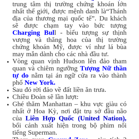
trung tâm thị trường chứng khoán lớn
nhất thế giới, được mệnh danh là“Thánh
địa của thương mại quốc tế”. Du khách
sẽ được chạm tay vào bức tượng
Charging Bul
l - biểu tượng sự thịnh
vượng và thăng hoa của thị trường
chứng khoán Mỹ, được ví như lá bùa
may mắn dành cho các nhà đầu tư.
Vòng quan vịnh Hudson lên đảo tham
quan và chiêm ngưỡng
Tượng Nữ thần
tự do
nằm tại án ngữ cửa ra vào thành
phố
New York.
Sau đó rời đảo về đất liền ăn trưa.
Chiều Đoàn sẽ lần lượt:
Ghé thăm Manhattan – khu vực giàu có
nhất ở Hoa Kỳ, nơi đặt trụ sở đầu não
của
Liên Hợp Quốc (United Nation),
bối cảnh xuất hiện trong bộ phim nổi
tiếng Superman.