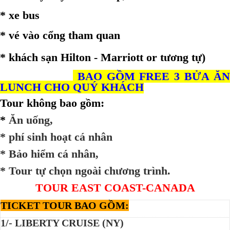
* xe bus
* vé vào cổng tham quan
* khách sạn Hilton - Marriott or tương tự
)
BAO GỒM FREE 3 BỬA ĂN
LUNCH CHO QUÝ KHÁCH
Tour không bao gồm:
*
Ăn uống,
* phí sinh hoạt cá nhân
* Bảo hiểm cá nhân,
* Tour tự chọn ngoài chương trình.
TOUR EAST COAST-CANADA
TICKET TOUR BAO GỒM:
1/- LIBERTY CRUISE (NY)