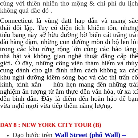
cùng với thiên nhiên thơ mộng & chi phí du lịch
không quá đắc đỏ .
Connecticut là vùng đatt hap dẫn và mang sắc
thái đối lập. Tuy có diện tích khiêm tốn, nhưng
tiểu bang này sở hữu đường bờ biển cát trắng trải
dài hàng dặm, những con đường mòn đi bộ len lỏi
trong các khu rừng rộng lớn cùng các bảo tàng,
nhà hát và không gian nghệ thuật đẳng cấp thế
giới. Ở đây, những công viên thám hiểm và thủy
cung dành cho gia đình nằm cách không xa các
khu nghỉ dưỡng kiêm sòng bạc và các thị trấn cổ
kính, xinh xắn — hứa hẹn mang đến những trải
nghiệm ấn tượng từ ẩm thực đến văn hóa, từ xa xỉ
đến bình dân. Đây là điểm đến hoàn hảo để bạn
vừa nghỉ ngơi vừa tiếp thêm năng lượng.
DAY 8 : NEW YORK CITY TOUR (B)
Dạo bước trên
Wall Street (phố Wall) –