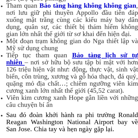
Tham quan
Bảo tàng hàng không không gian
nơi lưu giữ phi thuyền Appollo đầu tiên đáp
xuống mặt trăng cùng các kiểu máy bay dân
dụng, quân sự, các thiết bị thám hiểm không
gian lớn nhất thế giới từ sơ khai đến hiện đại.
Một đoạn trạm không gian do Nga thiết lập và
Mỹ sử dụng chung
Tiếp tục tham quan
Bảo tàng lịch sử tự
nhiên
– nơi sở hữu bộ sưu tập bí mật với hơ
126 triệu hiện vật như: động, thực vật, sinh vật
biển, côn trùng, xương và gỗ hóa thạch, đá quý,
quặng mỏ địa chất…; chiêm ngưỡng viên kim
cương xanh lớn nhất thế giới (45,52 carat).
Viên kim cương xanh Hope gắn liền với những
câu chuyện bí ẩn
Sau đó đoàn khởi hành ra phi trường Ronald
Reagan Washington National Airport bay về
San Jose. Chia tay và hẹn ngày gặp lại.