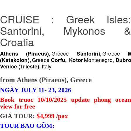
CRUISE : Greek Isles:
Santorini, Mykonos &
Croatia
Greece
Greece
Athens (Piraeus),
Santorini,
M
Greece
Montenegro,
(Katakolon),
Corfu,
Kotor
Dubro
Italy
Venice (Trieste),
from Athens (Piraeus), Greece
NGÀY JULY 11- 23, 2026
Book truoc 10/10/2025 update phong ocean
view for free
GIÁ TOUR:
$4,999 /pax
TOUR BAO GỒM: