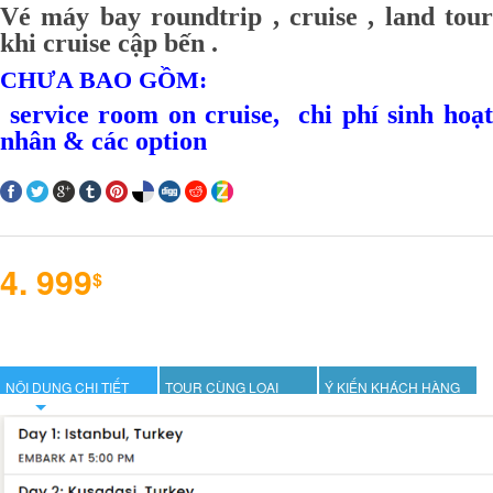
Vé máy bay roundtrip ,
cruise , land tour
khi cruise cập bến .
CHƯA BAO GỒM:
service room on cruise, chi phí sinh hoạt
nhân & các option
4. 999
$
NỘI DUNG CHI TIẾT
TOUR CÙNG LOẠI
Ý KIẾN KHÁCH HÀNG