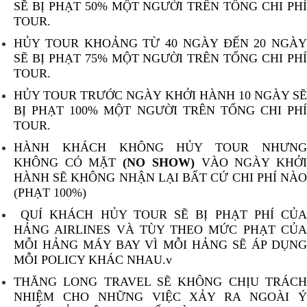
SẼ BỊ PHẠT 50% MỘT NGƯỜI TRÊN TỔNG CHI PHÍ
TOUR.
HỦY TOUR KHOẢNG TỪ 40 NGÀY ĐẾN 20 NGÀY
SẼ BỊ PHẠT 75% MỘT NGƯỜI TRÊN TỔNG CHI PHÍ
TOUR.
HỦY TOUR TRƯỚC NGÀY KHỞI HÀNH 10 NGÀY SẼ
BỊ PHẠT 100% MỘT NGƯỜI TRÊN TỔNG CHI PHÍ
TOUR.
HÀNH KHÁCH KHÔNG HỦY TOUR NHƯNG
KHÔNG CÓ MẶT
(NO SHOW)
VÀO NGÀY KHỞ
HÀNH SẼ KHÔNG NHẬN LẠI BẤT CỨ CHI PHÍ NÀO
(PHẠT 100%)
QUÍ KHÁCH HỦY TOUR SẼ BỊ PHẠT PHÍ CỦA
HẢNG AIRLINES VÀ TÙY THEO MỨC PHẠT CỦA
MỖI HẢNG MÁY BAY VÌ MỖI HẢNG SẼ ÁP DỤNG
MỖI POLICY KHÁC NHAU.v
THĂNG LONG TRAVEL SẼ KHÔNG CHỊU TRÁCH
NHIỆM CHO NHỮNG VIỆC XẢY RA NGOÀI Ý