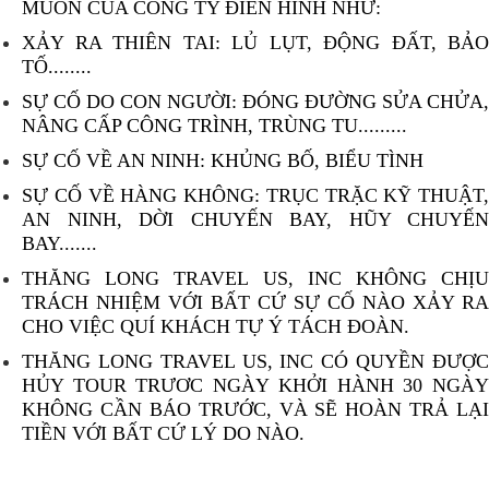
MUỐN CỦA CÔNG TY ĐIỂN HÌNH NHƯ:
XẢY RA THIÊN TAI: LỦ LỤT, ĐỘNG ĐẤT, BẢO
TỐ........
SỰ CỐ DO CON NGƯỜI: ĐÓNG ĐƯỜNG SỬA CHỬA,
NÂNG CẤP CÔNG TRÌNH, TRÙNG TU.........
SỰ CỐ VỀ AN NINH: KHỦNG BỐ, BIỂU TÌNH
SỰ CỐ VỀ HÀNG KHÔNG: TRỤC TRẶC KỸ THUẬT,
AN NINH, DỜI CHUYẾN BAY, HŨY CHUYẾN
BAY.......
THĂNG LONG TRAVEL US, INC KHÔNG CHỊU
TRÁCH NHIỆM VỚI BẤT CỨ SỰ CỐ NÀO XẢY RA
CHO VIỆC QUÍ KHÁCH TỰ Ý TÁCH ĐOÀN.
THĂNG LONG TRAVEL US, INC CÓ QUYỀN ĐƯỢC
HỦY TOUR TRƯƠC NGÀY KHỞI HÀNH 30 NGÀY
KHÔNG CẦN BÁO TRƯỚC, VÀ SẼ HOÀN TRẢ LẠI
TIỀN VỚI BẤT CỨ LÝ DO NÀO.