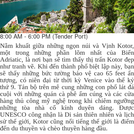
8:00 AM - 6:00 PM (Tender Port)
Nằm khuất giữa những ngọn núi và Vịnh Kotor,
một trong những phần lõm nhất của Biển
Adriatic, là nơi bạn sẽ tìm thấy thị trấn Kotor đẹp
như tranh vẽ.
Khi đến thành phố biệt lập này, bạ
sẽ thấy những bức tường bảo vệ cao 65 feet ấn
tượng, có niên đại từ thời kỳ Venice vào thế kỷ
thứ 9. Tản bộ trên mê cung những con phố lát đá
cuội với những quán cà phê ấm cúng và các cửa
hàng thủ công mỹ nghệ trong khi chiêm ngưỡng
những tòa nhà cổ kính duyên dáng.
Đượ
UNESCO công nhận là Di sản thiên nhiên và lịch
sử thế giới, Kotor cũng nổi tiếng thế giới là điểm
đến du thuyền và chèo thuyền hàng đầu.