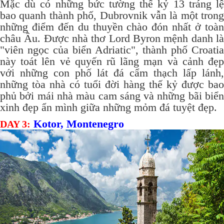
Mặc dù có những bức tường thế kỷ 13 tráng lệ
bao quanh thành phố, Dubrovnik vẫn là một trong
những điểm đến du thuyền chào đón nhất ở toàn
châu Âu.
Được nhà thơ Lord Byron mệnh danh l
"viên ngọc của biển Adriatic", thành phố Croatia
này toát lên vẻ quyến rũ lãng mạn và cảnh đẹp
với những con phố lát đá cẩm thạch lấp lánh,
những tòa nhà có tuổi đời hàng thế kỷ được bao
phủ bởi mái nhà màu cam sáng và những bãi biển
xinh đẹp ẩn mình giữa những mỏm đá tuyệt đẹp.
Kotor, Montenegro
DAY 3: