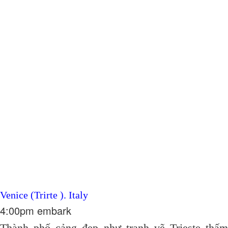
Venice (Trirte ). Italy
4:00pm embark
Thành phố cảng đẹp như tranh vẽ Trieste thấm