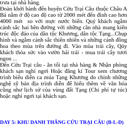
trưa tại nhà hàng.
Đoàn khởi hành đến huyện Cửu Trại Câu thuộc Châu A
Bá nằm ở độ cao độ cao từ 2000 mét đến đỉnh cao hơn
4000 mét so với mực nước biển. Quý khách ngắm
cảnh sắc hai bên đường với những căn nhà mang kiến
trúc độc đáo của dân tộc Khương, dân tộc Tạng...Chụp
hình và ngắm cảnh sắc thiên nhiên và những cánh đồng
hoa theo mùa trên đường đi. Vào mùa trái cây, Qúy
khách thỏa sức vào vườn hái trái - mua trái cây tươi
ngon ...
Đến Cửu Trại câu - ăn tối tại nhà hàng & Nhận phòng
khách sạn nghỉ ngơi Hoặc đăng kí Tour xem chương
trình biểu diễn ca múa Tạng Khương do chính những
nghệ sỹ bản địa trình diễn để hiểu thêm về văn hóa
cũng như lịch sử của vùng đất Tạng (Chi phí tự túc)
hoặc nghỉ ngơi tại khách sạn.
DAY 5: KHU DANH THẮNG CỬU TRẠI CÂU (B-L-D)