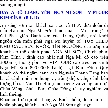
sạn nghỉ ngơi.
DAY 7:
ĐÔ GIANG YẾN –NGA MI SƠN – VIPTOU
KIM ĐỈNH
(B-L-D)
Ăn sáng sớm tại khách sạn, xe và HDV đưa đoàn đi
đến chân núi Nga Mi Sơn tham quan – Một trong Tứ
đại Phật giáo Danh sơn của Trung Quốc, nơi khởi
nguồn của môn phái Nga Mi huyền bí. TÙY THEO
NHU CẦU, SỨC KHỎE, TÍN NGƯỠNG của từng du
khách có thể chinh phục NGA MI SƠN, Chinh phục
Kim Đỉnh , đỉnh cao nhất núi Nga Mi độ cao trên
3000m (Không gồm vé VIP TOUR cáp treo lên đỉnh
Nga Mi Sơn 800.000đ/khách). Tại Kim Đỉnh Quý
khách có thể ngắm cảnh cao Nguyên Thanh Tạng bao
la và cảnh múi non hùng vĩ, trùng điệp. Chụp ảnh bên
tượng bồ tát Văn Thù 4 mặt nổi tiếng và viếng tam tự:
Chùa Vàng, Chùa Bạc, Chùa Đồng rất uy nghiêm và
linh thiêng.
Đoàn ăn trưa tại nhà hàng & Buổi chiều, đoàn ăn tối -
Nhận phòng khách sạn ở Nga Mi Sơn nghỉ ngoi