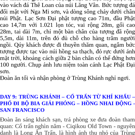
vào vách đá Thê Loan của núi Lăng Vân. Bức tượng đá
đối mặt với Nga Mi sơn, và dòng sông chảy dưới chân
núi Phật. Lạc Sơn Đại phật tượng cao 71m, đầu Phật
cao 14,7m với 1.021 lọn tóc, vai rộng 28m, gối cao
28m, tai dài 7m, chỉ một bàn chân của tượng đã rộng
5,5m, dài 11m, trên đó đủ chỗ cho hàng trăm người
ngồi. Qúy khách được đi thuyền thăm quan, ngắm bức
tượng được tạc vào núi hồng sa thạch, đỏ rực dưới ánh
mặt trời, khoảng cách giữa 2 bàn chân có thể đứng hơn
100 người. Chụp ảnh lưu niệm toàn cảnh Lạc Phật Đại
sơn.
Đoàn ăn tối và nhận phòng ở Trùng Khánh nghỉ ngơi.
DAY 9: TRÙNG KHÁNH – CỔ TRẤN TỪ KHÍ KHẨU –
PHỐ ĐI BỘ BIA GIẢI PHÓNG – HỒNG NHAI ĐỘNG -
SAN FRANCISCO
Đoàn ăn sáng khách sạn, trả phòng xe đưa đoàn tham
quan: Cổ trấn nghìn năm - Ciqikou Old Town - nguyên
danh là Long Ẩn Trấn, là hình ảnh thu nhỏ của Trùng