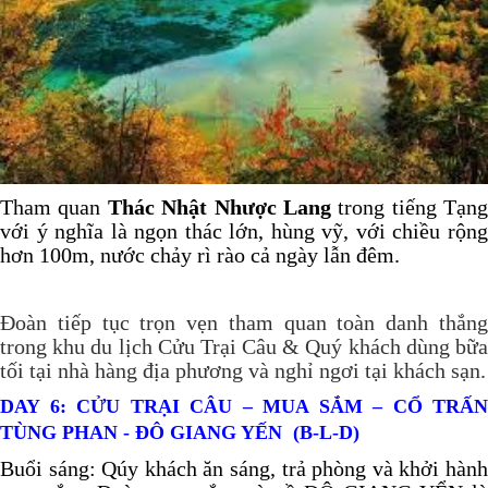
Tham quan
T
hác Nhật Nhược Lang
trong tiếng Tạng
với ý nghĩa là ngọn thác lớn, hùng vỹ, với chiều rộng
hơn 100m, nước chảy rì rào cả ngày lẫn đêm.
Đoàn tiếp tục trọn vẹn tham quan toàn danh thắng
trong khu du lịch Cửu Trại Câu & Quý khách dùng bữa
tối tại nhà hàng địa phương và nghỉ ngơi tại khách sạn.
DAY 6:
CỬU TRẠI CÂU – MUA SẮM – CỔ TRẤN
TÙNG PHAN - ĐÔ GIANG YẾN
(B-L-D)
Buổi sáng: Qúy khách ăn sáng, trả phòng và khởi hành