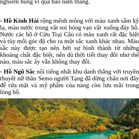
nghiêm hùng vĩ qua bao năm tháng.
- Hồ Kính Hải
rộng mênh mông với màu xanh sẫm k
lạ, màu nước trong vắt soi bóng vạn vật xuống đáy hồ.
Nước các hồ ở Cửu Trại Câu có màu xanh rất đặc biệt
và tùy mỗi góc độ cho ra một sắc xanh khác nhau. Màu
sắc này được tạo nên bởi sự hình thành từ những
khoáng chất đặc biệt, nên dù thời tiết thay đổi như thế
nào, màu sắc ấy vẫn không thay đổi.
- Hồ Ngũ Sắc
nổi tiếng nhất khu danh thắng với truyền
thuyết nữ thần Semo người Tạng đã dừng chân nơi đây
để rửa mặt và mỹ phẩm của nàng còn lưu mãi trong
lòng hồ.