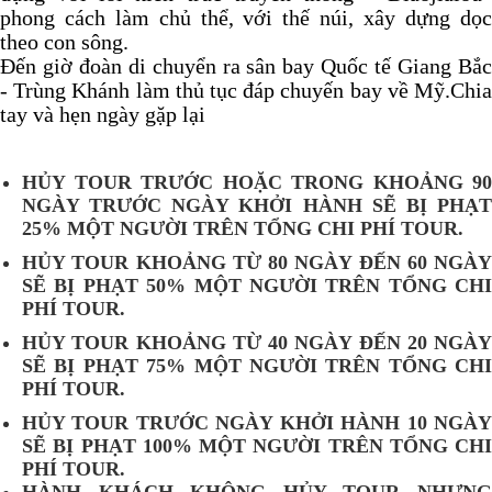
phong cách làm chủ thể, với thế núi, xây dựng dọc
theo con sông.
Đến giờ đoàn di chuyển ra sân bay Quốc tế Giang Bắc
- Trùng Khánh làm thủ tục đáp chuyến bay về Mỹ.Chia
tay và hẹn ngày gặp lại
HỦY TOUR TRƯỚC HOẶC TRONG KHOẢNG 90
NGÀY TRƯỚC NGÀY KHỞI HÀNH SẼ BỊ PHẠT
25% MỘT NGƯỜI TRÊN TỔNG CHI PHÍ TOUR.
HỦY TOUR KHOẢNG TỪ 80 NGÀY ĐẾN 60 NGÀY
SẼ BỊ PHẠT 50% MỘT NGƯỜI TRÊN TỔNG CHI
PHÍ TOUR.
HỦY TOUR KHOẢNG TỪ 40 NGÀY ĐẾN 20 NGÀY
SẼ BỊ PHẠT 75% MỘT NGƯỜI TRÊN TỔNG CHI
PHÍ TOUR.
HỦY TOUR TRƯỚC NGÀY KHỞI HÀNH 10 NGÀY
SẼ BỊ PHẠT 100% MỘT NGƯỜI TRÊN TỔNG CHI
PHÍ TOUR.