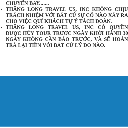
CHUYẾN BAY.......
THĂNG LONG TRAVEL US, INC KHÔNG CHỊU
TRÁCH NHIỆM VỚI BẤT CỨ SỰ CỐ NÀO XẢY RA
CHO VIỆC QUÍ KHÁCH TỰ Ý TÁCH ĐOÀN.
THĂNG LONG TRAVEL US, INC CÓ QUYỀN
ĐƯỢC HỦY TOUR TRƯƠC NGÀY KHỞI HÀNH 30
NGÀY KHÔNG CẦN BÁO TRƯỚC, VÀ SẼ HOÀN
TRẢ LẠI TIỀN VỚI BẤT CỨ LÝ DO NÀO.