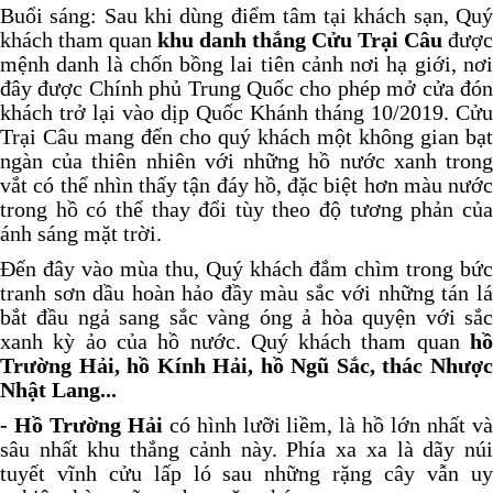
Buổi sáng: Sau khi dùng điểm tâm tại khách sạn, Quý
khách tham quan
khu danh thắng Cửu Trại Câu
được
mệnh danh là chốn bồng lai tiên cảnh nơi hạ giới, nơi
đây được Chính phủ Trung Quốc cho phép mở cửa đón
khách trở lại vào dịp Quốc Khánh tháng 10/2019. Cửu
Trại Câu mang đến cho quý khách một không gian bạt
ngàn của thiên nhiên với những hồ nước xanh trong
vắt có thể nhìn thấy tận đáy hồ, đặc biệt hơn màu nước
trong hồ có thể thay đổi tùy theo độ tương phản của
ánh sáng mặt trời.
Đến đây vào mùa thu, Quý khách đắm chìm trong bức
tranh sơn dầu hoàn hảo đầy màu sắc với những tán lá
bắt đầu ngả sang sắc vàng óng ả hòa quyện với sắc
xanh kỳ ảo của hồ nước. Quý khách tham quan
hồ
Trường Hải, hồ Kính Hải, hồ Ngũ Sắc, thác Nhược
Nhật Lang...
- Hồ Trường Hải
có hình lưỡi liềm, là hồ lớn nhất v
sâu nhất khu thắng cảnh này. Phía xa xa là dãy núi
tuyết vĩnh cửu lấp ló sau những rặng cây vẫn uy