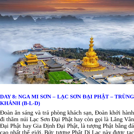
DAY 8:
NGA MI SƠN – LẠC SƠN ĐẠI PHẬT – TRÙN
KHÁNH (B-L-D)
Đoàn ăn sáng và trả phòng khách sạn, Đoàn khởi hành
đi thăm núi Lạc Sơn Đại Phật hay còn gọi là Lăng Vân
Đại Phật hay Gia Định Đại Phật, là tượng Phật bằng đá
cao nhất thế giới. Bức tượng Phật Di Lạc này được tạc