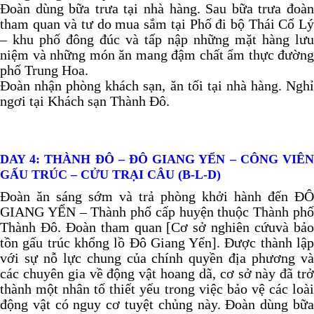
Đoàn dùng bữa trưa tại nhà hàng. Sau bữa trưa đoàn
tham quan và tư do mua sắm tại Phố đi bộ Thái Cổ Lý
– khu phố đông đúc và tấp nập những mặt hàng lưu
niệm và những món ăn mang đậm chất ẩm thực đường
phố Trung Hoa.
Đoàn nhận phòng khách sạn, ăn tối tại nhà hàng. Nghỉ
ngơi tại Khách sạn Thành Đô.
DAY 4: THÀNH ĐÔ – ĐÔ GIANG YỂN – CÔNG VIÊN
GẤU TRÚC – CỬU TRẠI CÂU (B-L-D)
Đoàn ăn sáng sớm và trả phòng khởi hành đến ĐÔ
GIANG YỂN – Thành phố cấp huyện thuộc Thành phố
Thành Đô. Đoàn tham quan [Cơ sở nghiên cứuvà bảo
tồn gấu trúc khổng lồ Đô Giang Yển]. Được thành lập
với sự nỗ lực chung của chính quyền địa phương và
các chuyên gia về động vật hoang dã, cơ sở này đã trở
thành một nhân tố thiết yếu trong việc bảo vệ các loài
động vật có nguy cơ tuyệt chủng này. Đoàn dùng bữa