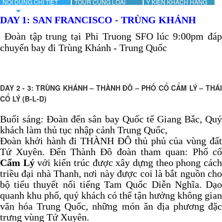
NỘI DUNG CHI TIẾT
TOUR CÙNG LOẠI
Ý KIẾN KHÁCH HÀNG
DAY 1: SAN FRANCISCO - TRÙNG KHÁNH
Đoàn tập trung tại Phi Truong SFO lúc 9:00pm đá
chuyến bay đi Trùng Khánh - Trung Quốc
DAY 2 - 3: TRÙNG KHÁNH – THÀNH ĐÔ – PHỐ CỔ CẨM LÝ – THÁI
CỔ LÝ (B-L-D)
Buổi sáng: Đoàn đến sân bay Quốc tế Giang Bắc, Quý
khách làm thủ tục nhập cảnh Trung Quốc,
Đoàn khởi hành đi THÀNH ĐÔ thủ phủ của vùng đất
Tứ Xuyên. Đến Thành Đô đoàn tham quan: Phố cổ
Cẩm Lý
với kiến trúc được xây dựng theo phong các
triều đại nhà Thanh, nơi này được coi là bắt nguồn cho
bộ tiểu thuyết nổi tiếng Tam Quốc Diễn Nghĩa. Dạo
quanh khu phố, quý khách có thể tận hưởng không gian
văn hóa Trung Quốc, những món ăn địa phương đặc
trưng vùng Tứ Xuyên.