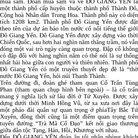
mua sắm. Đoàn mua sắm và về ĐÔ GIANG YỂN là
một thành phố cấp huyện thuộc thành phố Thành Đô,
Cộng hoà Nhân dân Trung Hoa. Thành phố này có diện
tích 1208 km2. Thành phố Đô Giang Yển được đặt
theo tên của dự án bảo tồn nước cổ nổi tiếng thế giới
Đô Giang Yển. Đô Giang Yển được xây dựng vào thời
Chiến Quốc, sau hơn hai nghìn năm thăng trầm, nó vẫn
đóng một vai trò ngày càng quan trọng. Đập cổ không
có đập đối với hàng nghìn năm có thể nói là sự thống
nhất hài hòa giữa con người và thiên nhiên. Thành phố
Đô Giang Yển có một truyền thuyết đẹp đẽ là “thờ
nước Đô Giang Yển, hỏi núi Thanh Thành.
Trên đường đi, đoàn ghé tham quan Cổ Trấn Tùng
Phan (tham quan chụp hình bên ngoài) – là cổ trấn
mang ý nghĩa lịch sử lâu đời ở Tứ Xuyên. Được xây
dựng dưới thời Minh Hồng Vũ, từ xa xưa nơi đây là
một pháo đài quân sự quan trọng ở phíaTây Bắc Tứ
Xuyên, đồng thời cũng là một điểm quan trọng trên
tuyến đường “Trà Mã Cổ Đạo” kết nối giao thương
giữa dân tộc Tạng, Hán, Hồi, Khương với nhau.
Đến ĐÔ GIANG YỂN đoàn ăn tối nhận phòng khách