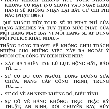
HÀNH KHÁCH KHÔNG HỦY TOUR NHƯNG
KHÔNG CÓ MẶT (NO SHOW) VÀO NGÀY KHỞI
HÀNH SẼ KHÔNG NHẬN LẠI BẤT CỨ CHI PHÍ
NÀO (PHẠT 100%)
QUÍ KHÁCH HỦY TOUR SẼ BỊ PHẠT PHÍ CỦA
HẢNG AIRLINES VÀ TÙY THEO MỨC PHẠT CỦA
MỖI HẢNG MÁY BAY VÌ MỖI HẢNG SẼ ÁP DỤNG
MỖI POLICY KHÁC NHAU.v
THĂNG LONG TRAVEL SẼ KHÔNG CHỊU TRÁCH
NHIỆM CHO NHỮNG VIỆC XẢY RA NGOÀI Ý
MUỐN CỦA CÔNG TY ĐIỂN HÌNH NHƯ:
XẢY RA THIÊN TAI: LỦ LỤT, ĐỘNG ĐẤT, BẢO
TỐ........
SỰ CỐ DO CON NGƯỜI: ĐÓNG ĐƯỜNG SỬA
CHỬA, NÂNG CẤP CÔNG TRÌNH, TRÙNG
TU.........
SỰ CỐ VỀ AN NINH: KHỦNG BỐ, BIỂU TÌNH
SỰ CỐ VỀ HÀNG KHÔNG: TRỤC TRẶC KỸ
THUẬT, AN NINH, DỜI CHUYẾN BAY, HŨY