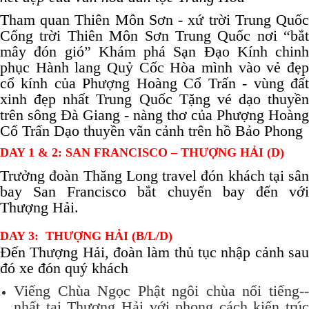
Tham quan Thiên Môn Sơn - xứ trời Trung Quốc
Cổng trời Thiên Môn Sơn Trung Quốc nơi “bắt
mây đón gió” Khám phá Sạn Đạo Kính chinh
phục Hành lang Quỷ Cốc Hòa mình vào vẻ đẹp
cổ kính của Phượng Hoàng Cổ Trấn - vùng đất
xinh đẹp nhất Trung Quốc Tặng vé dạo thuyền
trên sông Đà Giang - nàng thơ của Phượng Hoàng
Cổ Trấn Dạo thuyền vãn cảnh trên hồ Bảo Phong
DAY 1 & 2: SAN FRANCISCO – THƯỢNG HẢI (D)
Trưởng đoàn Thăng Long travel đón khách tại sân
bay San Francisco bắt chuyến bay đến với
Thượng Hải.
DAY 3: THƯỢNG HẢI (B/L/D)
Đến Thượng Hải, đoàn làm thủ tục nhập cảnh sau
đó xe đón quý khách
iếng Chùa Ngọc Phật ngôi chùa nổi tiếng
--V
nhất tại Thượng Hải với phong cách kiến trúc