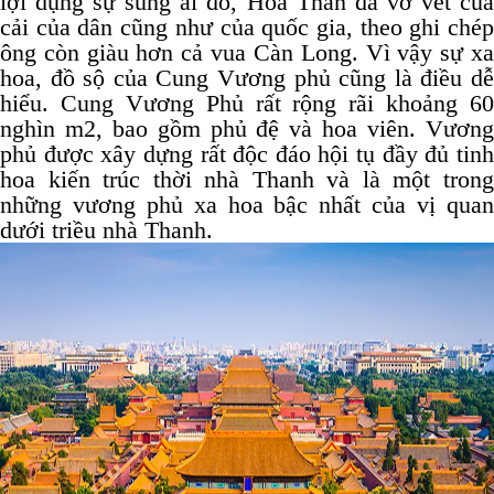
lợi dụng sự sủng ái đó, Hòa Thân đã vơ vét của
cải của dân cũng như của quốc gia, theo ghi chép
ông còn giàu hơn cả vua Càn Long. Vì vậy sự xa
hoa, đồ sộ của Cung Vương phủ cũng là điều dễ
hiểu. Cung Vương Phủ rất rộng rãi khoảng 60
nghìn m2, bao gồm phủ đệ và hoa viên. Vương
phủ được xây dựng rất độc đáo hội tụ đầy đủ tinh
hoa kiến trúc thời nhà Thanh và là một trong
những vương phủ xa hoa bậc nhất của vị quan
dưới triều nhà Thanh.