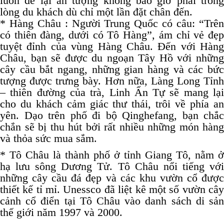
luôn để lại ấn tượng không bao giờ phai trong
lòng du khách dù chỉ một lần đặt chân đến.
* Hàng Châu : Người Trung Quốc có câu: “Trên
có thiên đàng, dưới có Tô Hàng”, ám chỉ vẻ đẹp
tuyệt đỉnh của vùng Hàng Châu. Đến với Hàng
Châu, bạn sẽ được du ngoạn Tây Hồ với những
cây cầu bắt ngang, những gian hàng và các bức
tượng được trưng bày. Hơn nữa, Làng Long Tỉnh
– thiên đường của trà, Linh Ẩn Tự sẽ mang lại
cho du khách cảm giác thư thái, trôi về phía an
yên. Dạo trên phố đi bộ Qinghefang, bạn chắc
chắn sẽ bị thu hút bởi rất nhiều những món hàng
và thỏa sức mua sắm.
* Tô Châu là thành phố ở tỉnh Giang Tô, nằm ở
hạ lưu sông Dương Tử. Tô Châu nổi tiếng với
những cây cầu đá đẹp và các khu vườn cổ được
thiết kế tỉ mỉ. Unessco đã liệt kê một số vườn cây
cảnh cổ điển tại Tô Châu vào danh sách di sản
thế giới năm 1997 và 2000.