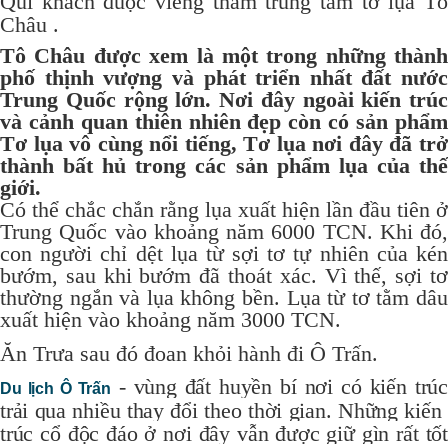
Quí khách đuọc viếng thăm trung tâm tơ lụa Tô
Châu .
Tô Châu được xem là một trong những thành
phố thịnh vượng và phát triển nhất đất nước
Trung Quốc rộng lớn. Nơi đây ngoài kiến trúc
và cảnh quan thiên nhiên đẹp còn có sản phẩm
Tơ lụa vô cùng nổi tiếng, Tơ lụa nơi đây đã trở
thành bất hủ trong các sản phẩm lụa của thế
giới.
Có thể chắc chắn rằng lụa xuất hiện lần đầu tiên ở
Trung Quốc vào khoảng năm 6000 TCN. Khi đó,
con người chỉ dệt lụa từ sợi tơ tự nhiên của kén
bướm, sau khi bướm đã thoát xác. Vì thế, sợi tơ
thường ngắn và lụa không bền. Lụa từ tơ tằm dâu
xuất hiện vào khoảng năm 3000 TCN.
Ăn Trưa sau đó đoan khỏi hành đi Ô Trấn.
- vùng đất huyền bí nơi có kiến ​​trúc
Du lịch Ô Trấn
trải qua nhiều thay đổi theo thời gian. Những kiến ​​
trúc cổ độc đáo ở nơi đây vẫn được giữ gìn rất tốt