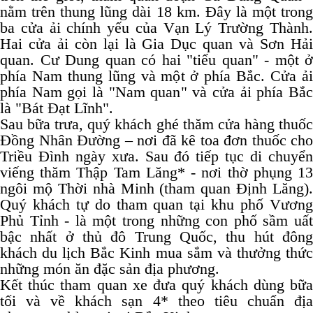
nằm trên thung lũng dài 18 km. Đây là một trong
ba cửa ải chính yếu của Vạn Lý Trường Thành.
Hai cửa ải còn lại là Gia Dục quan và Sơn Hải
quan. Cư Dung quan có hai "tiểu quan" - một ở
phía Nam thung lũng và một ở phía Bắc. Cửa ải
phía Nam gọi là "Nam quan" và cửa ải phía Bắc
là "Bát Đạt Lĩnh".
Sau bữa trưa, quý khách ghé thăm cửa hàng thuốc
Đồng Nhân Đường – nơi đã kê toa đơn thuốc cho
Triều Đình ngày xưa. Sau đó tiếp tục di chuyển
viếng thăm Thập Tam Lăng* - nơi thờ phụng 13
ngôi mộ Thời nhà Minh (tham quan Định Lăng).
Quý khách tự do tham quan tại khu phố Vương
Phủ Tỉnh - là một trong những con phố sầm uất
bậc nhất ở thủ đô Trung Quốc, thu hút đông
khách du lịch Bắc Kinh mua sắm và thưởng thức
những món ăn đặc sản địa phương.
Kết thúc tham quan xe đưa quý khách dùng bữa
tối và về khách sạn 4* theo tiêu chuẩn địa