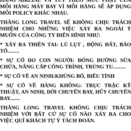
HẢNG AIRLINE VÀ TÙY THEO MỨC PHẠT CỦA
MỖI HẢNG MÁY BAY VÌ MỖI HẢNG SẼ ÁP DỤNG
MỖI POLICY KHÁC NHAU.
THĂNG LONG TRAVEL SẼ KHÔNG CHỊU TRÁCH
NHIỆM CHO NHỮNG VIỆC XẢY RA NGOÀI Ý
MUỐN CỦA CÔNG TY ĐIỂN HÌNH NHƯ:
* XẢY RA THIÊN TAI: LỦ LỤT , ĐỘNG ĐẤT, BẢO
TỐ........
* SỰ CỐ DO CON NGƯỜI: ĐÓNG ĐƯỜNG SỬA
CHỬA, NÂNG CẤP CÔNG TRÌNH, TRÙNG TU.........
* SỰ CỐ VỀ AN NINH:KHỦNG BỐ, BIỂU TÌNH
* SỰ CỐ VỀ HÀNG KHÔNG: TRỤC TRẶC KỸ
THUẬT, AN NINH, DỜI CHUYẾN BAY, HŨY CHUYẾN
BAY.......
THĂNG LONG TRAVEL KHÔNG CHỊU TRÁCH
NHIỆM VỚI BẤT CỨ SỰ CỐ NÀO XẢY RA CHO
VIỆC QUÍ KHÁCH TỰ Ý TÁCH ĐOÀN
.