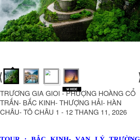
TRƯƠNG GIA GIOI - PHƯỢNG HOÀNG CỔ
TRẤN- BẮC KINH- THƯỢNG HẢI- HÀN
CHÂU- TÔ CHÂU 1 - 12 THANG 11, 2026
TOUR : BẮC KINH- VẠN LÝ TRƯỜNG