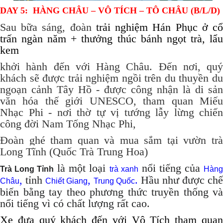
DAY 5
: HÀNG CHÂU – VÔ TÍCH – TÔ CHÂU (B/L/D)
Sau bữa sáng,
đoàn
trải nghiệm Hán Phục ở c
trấn ngàn năm + thưởng thúc bánh ngọt trà, lẩu
kem
khởi hành đến với Hàng Châu. Đến nơi, quý
khách sẽ được trải nghiệm ngồi trên du thuyền du
ngoạn cảnh Tây Hồ - được công nhận là di sản
văn hóa thế giới UNESCO, tham quan Miếu
Nhạc Phi - nơi thờ tự vị tướng lẫy lừng chiến
công đời Nam Tống Nhạc Phi,
Đoàn ghé tham quan và mua sắm tại vườn trà
Long Tĩnh (Quốc Trà Trung Hoa)
là một loại
nổi tiếng của
Trà Long Tỉnh
trà xanh
Hàn
,
tỉnh
,
.
Hầu như được chế
Châu
Chiết Giang
Trung Quốc
biến bằng tay theo phương thức truyền thống và
nổi tiếng vì có chất lượng rất cao.
Xe đưa quý khách đến với Vô Tích tham quan