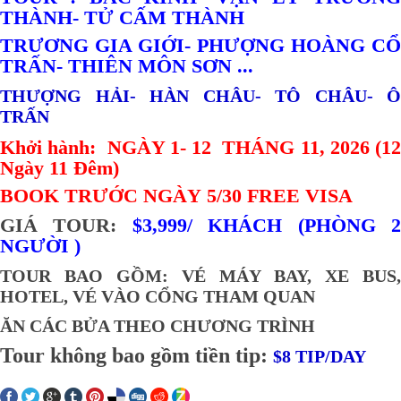
THÀNH- TỬ CẤM THÀNH
TRƯƠNG GIA GIỚI- PHƯỢNG HOÀNG CỔ
TRẤN- THIÊN MÔN SƠN ...
THƯỢNG HẢI- HÀN CHÂU- TÔ CHÂU- Ô
TRẤN
Khởi hành: NGÀY 1- 12 THÁNG 11, 2026 (12
Ngày 11 Đêm)
BOOK TRƯỚC NGÀY 5/30 FREE VISA
GIÁ TOUR:
$3,999/ KHÁCH (PHÒNG 
NGƯỜI )
TOUR BAO GỒM:
VÉ MÁY BAY, XE BUS,
HOTEL, VÉ VÀO CỔNG THAM QUAN
ĂN CÁC BỬA THEO CHƯƠNG TRÌNH
Tour không bao gồm tiền tip:
$8 TIP/DAY