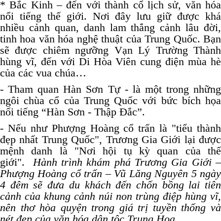
* Bắc Kinh – đến với thành cổ lịch sử, văn hóa
nổi tiếng thế giới. Nơi đây lưu giữ được khá
nhiều cảnh quan, danh lam thắng cảnh lâu đời,
tinh hoa văn hóa nghệ thuật của Trung Quốc. Bạn
sẽ được chiêm ngưỡng Vạn Lý Trường Thành
hùng vĩ, đến với Di Hòa Viên cung điện mùa hè
của các vua chúa…
- Tham quan Hàn Sơn Tự - là một trong những
ngôi chùa cổ của Trung Quốc với bức bích họa
nổi tiếng “Hàn Sơn - Thập Đắc”.
- Nếu như Phượng Hoàng cổ trấn là "tiểu thành
đẹp nhất Trung Quốc", Trương Gia Giới lại được
mệnh danh là "Nơi hội tụ kỳ quan của thế
giới".
Hành trình khám phá Trương Gia Giới 
Phượng Hoàng cổ trấn – Vũ Lăng Nguyên 5 ngày
4 đêm sẽ đưa du khách đến chốn bồng lai tiên
cảnh của khung cảnh núi non trùng điệp hùng vĩ,
nên thơ hòa quyện trong giá trị tuyền thống và
nét đẹp của văn hóa dân tộc Trung Hoa