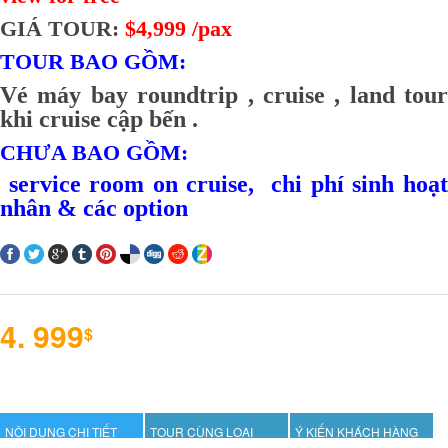
GIÁ TOUR:
$4,999 /pax
TOUR BAO GỒM:
Vé máy bay roundtrip ,
cruise , land tour
khi cruise cập bến .
CHƯA BAO GỒM:
service room on cruise, chi phí sinh hoạt
nhân & các option
4. 999
$
NỘI DUNG CHI TIẾT
TOUR CÙNG LOẠI
Ý KIẾN KHÁCH HÀNG