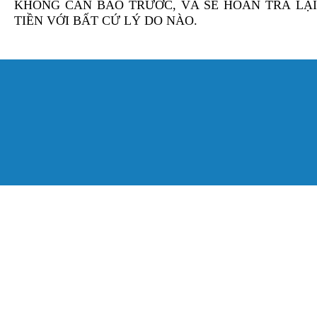
KHÔNG CẦN BÁO TRƯỚC, VÀ SẼ HOÀN TRẢ LẠI
TIỀN VỚI BẤT CỨ LÝ DO NÀO.