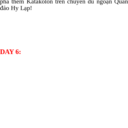
phá thêm Katakolon trên chuyến du ngoạn Quần
đảo Hy Lạp!
DAY 6: