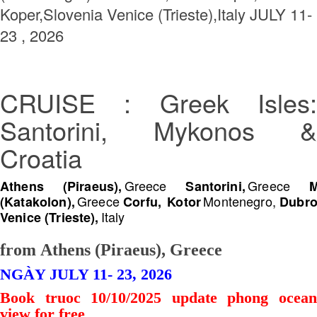
Koper,Slovenia Venice (Trieste),Italy JULY 11-
23 , 2026
CRUISE : Greek Isles:
Santorini, Mykonos &
Croatia
Greece
Greece
Athens (Piraeus),
Santorini,
M
Greece
Montenegro,
(Katakolon),
Corfu,
Kotor
Dubro
Italy
Venice (Trieste),
from Athens (Piraeus), Greece
NGÀY JULY 11- 23, 2026
Book truoc 10/10/2025 update phong ocean
view for free