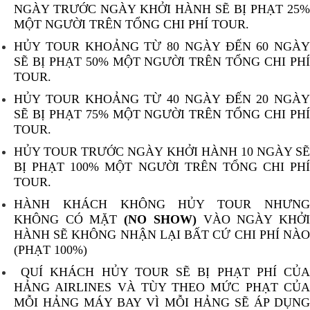
NGÀY TRƯỚC NGÀY KHỞI HÀNH SẼ BỊ PHẠT 25%
MỘT NGƯỜI TRÊN TỔNG CHI PHÍ TOUR.
HỦY TOUR KHOẢNG TỪ 80 NGÀY ĐẾN 60 NGÀY
SẼ BỊ PHẠT 50% MỘT NGƯỜI TRÊN TỔNG CHI PHÍ
TOUR.
HỦY TOUR KHOẢNG TỪ 40 NGÀY ĐẾN 20 NGÀY
SẼ BỊ PHẠT 75% MỘT NGƯỜI TRÊN TỔNG CHI PHÍ
TOUR.
HỦY TOUR TRƯỚC NGÀY KHỞI HÀNH 10 NGÀY SẼ
BỊ PHẠT 100% MỘT NGƯỜI TRÊN TỔNG CHI PHÍ
TOUR.
HÀNH KHÁCH KHÔNG HỦY TOUR NHƯNG
KHÔNG CÓ MẶT
(NO SHOW)
VÀO NGÀY KHỞ
HÀNH SẼ KHÔNG NHẬN LẠI BẤT CỨ CHI PHÍ NÀO
(PHẠT 100%)
QUÍ KHÁCH HỦY TOUR SẼ BỊ PHẠT PHÍ CỦA
HẢNG AIRLINES VÀ TÙY THEO MỨC PHẠT CỦA
MỖI HẢNG MÁY BAY VÌ MỖI HẢNG SẼ ÁP DỤNG