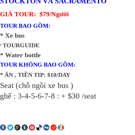
STOCKTON VÀ SACRAMENTO
GIÁ TOUR:
$79/Người
TOUR BAO GỒM:
* Xe bus
TOURGUIDE
*
* Water bottle
TOUR KHÔNG BAO GỒM:
* ĂN ,
TIỀN TIP: $10/DAY
Seat (chỗ ngồi xe bus )
ghế : 3-4-5-6-7-8 : + $30 /seat